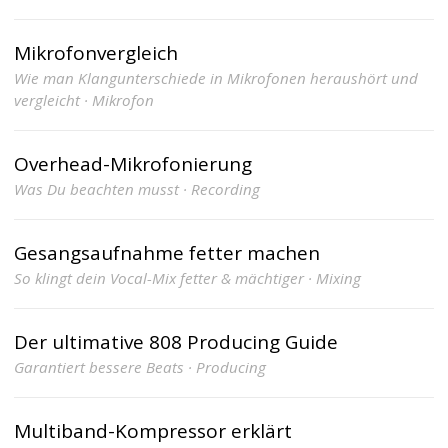
Mikrofonvergleich
Wie man Klangunterschiede in Mikrofonen heraushört und
vergleicht · Mikrofon
Overhead-Mikrofonierung
Was Du beachten musst · Recording
Gesangsaufnahme fetter machen
So klingt dein Vocal-Mix fetter & mächtiger · Mixing
Der ultimative 808 Producing Guide
Garantiert bessere Beats · Producing
Multiband-Kompressor erklärt