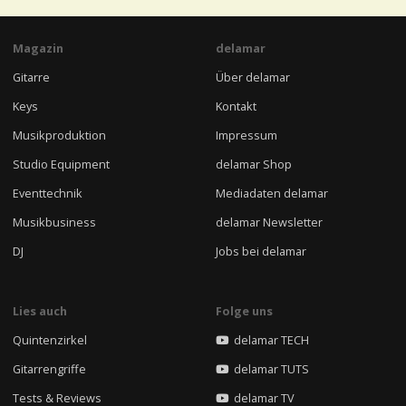
Magazin
delamar
Gitarre
Über delamar
Keys
Kontakt
Musikproduktion
Impressum
Studio Equipment
delamar Shop
Eventtechnik
Mediadaten delamar
Musikbusiness
delamar Newsletter
DJ
Jobs bei delamar
Lies auch
Folge uns
Quintenzirkel
delamar TECH
Gitarrengriffe
delamar TUTS
Tests & Reviews
delamar TV