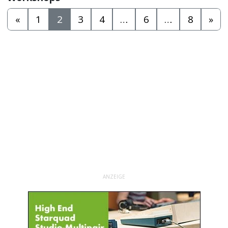
«
1
2
3
4
…
6
…
8
»
ANZEIGE