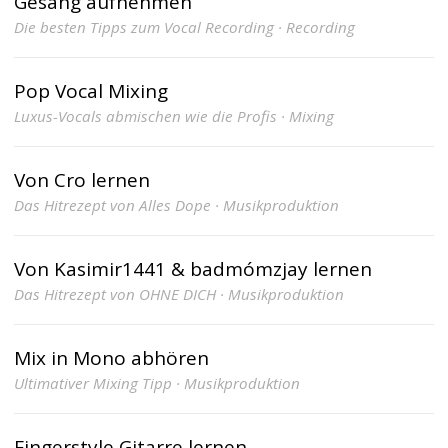
Gesang aufnehmen
Die besten Tipps zum Vocal Recording · Recording
Pop Vocal Mixing
Luxus-Vocals abmischen wie die Profis · Mixing
Von Cro lernen
Das Hitrezept von Alles Dope · Musikproduktion
Von Kasimir1441 & badmómzjay lernen
Das Hitrezept von OHNE DICH · Musikproduktion
Mix in Mono abhören
Ultimativer Mixing Tipp · Musikproduktion
Fingerstyle Gitarre lernen