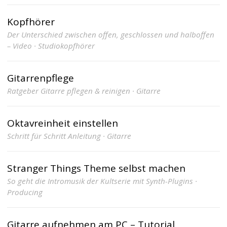
Kopfhörer
Der Unterschied zwischen offen, geschlossen und halboffen
– Video · Studiokopfhörer
Gitarrenpflege
Ratgeber Gitarre pflegen & reinigen · Gitarre
Oktavreinheit einstellen
Schritt für Schritt Anleitung · Gitarre
Stranger Things Theme selbst machen
So geht die Intromusik der Kultserie mit Synth-Plugins ·
Producing
Gitarre aufnehmen am PC – Tutorial