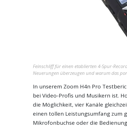
Feinschliff für einen etablierten 4-Spur-Recor
Neuerungen überzeugen und warum das portab
In unserem
Zoom H4n Pro Testberic
bei Video-Profis und Musikern ist.
die Möglichkeit, vier Kanäle gleich
einen tollen Leistungsumfang zum ge
Mikrofonbuchse oder die Bedienung