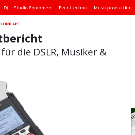
DJ
Studio
Equipment
Eventtechnik
Musikproduktion
ESTBERICHT
tbericht
 für die DSLR, Musiker &