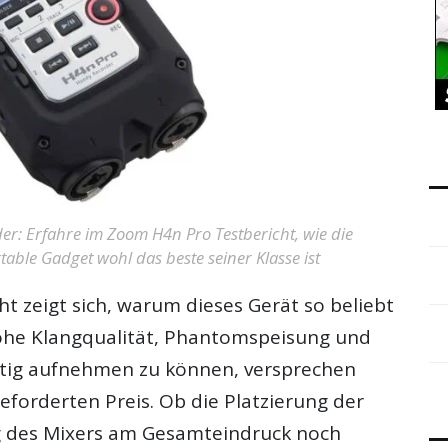
der: Erfahre im Zoom H4n Pro Testbericht, wie die
le Gadget wohl das beste seiner Klasse ist
ht
zeigt sich, warum dieses Gerät so beliebt
 Hohe Klangqualität, Phantomspeisung und
zeitig aufnehmen zu können, versprechen
forderten Preis. Ob die Platzierung der
 des Mixers am Gesamteindruck noch