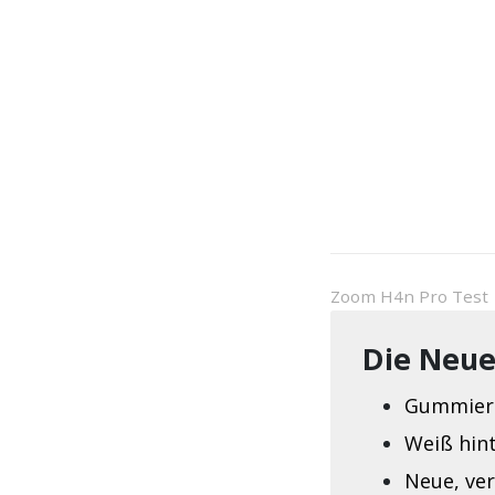
Zoom H4n Pro Test
Die Neu
Gummiert
Weiß hin
Neue, ve