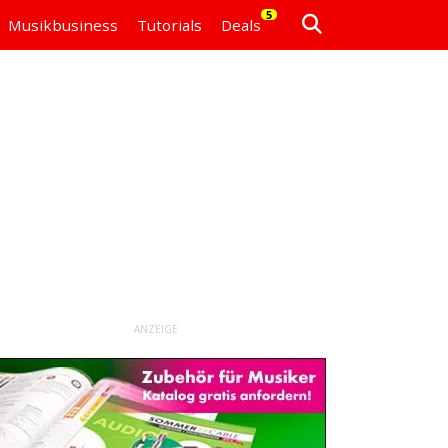
5
Musikbusiness
Tutorials
Deals
ANZEIGE