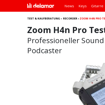
News
Keys
Gitarre
TEST & KAUFBERATUNG
›
RECORDER
›
ZOOM H4N PRO T
Zoom H4n Pro Tes
Professioneller Sound
Podcaster