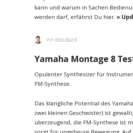
kann und warum in Sachen Bedienun
werden darf, erfährst Du hier.
» Upd
Von
Felix Baarß
Yamaha Montage 8 Test
Opulenter Synthesizer für Instrumen
FM-Synthese.
Das klangliche Potential des Yamah
zwei kleinen Geschwister) ist gewal
überzeugend, die FM-Synthese ist m
sorgt für ungeheure Bewegung. Au