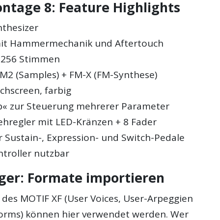
tage 8: Feature Highlights
nthesizer
mit Hammermechanik und Aftertouch
: 256 Stimmen
M2 (Samples) + FM-X (FM-Synthese)
chscreen, farbig
b« zur Steuerung mehrerer Parameter
ehregler mit LED-Kränzen + 8 Fader
r Sustain-, Expression- und Switch-Pedale
troller nutzbar
ger: Formate importieren
des MOTIF XF (User Voices, User-Arpeggien
orms) können hier verwendet werden. Wer