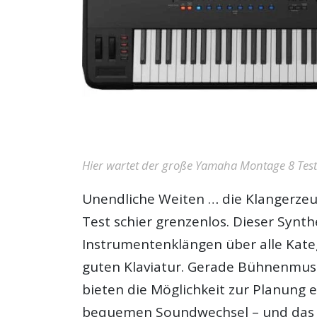
Hier wartet der große Yamaha Montage 8 Testbe
Unendliche Weiten … die Klangerze
Test
schier grenzenlos. Dieser Synthe
Instrumentenklängen über alle Kat
guten Klaviatur. Gerade Bühnenmusi
bieten die Möglichkeit zur Planun
bequemen Soundwechsel – und das na