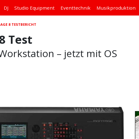
DJ
Studio
Equipment
Eventtechnik
Musikproduktion
GE 8 TESTBERICHT
8 Test
Workstation – jetzt mit OS