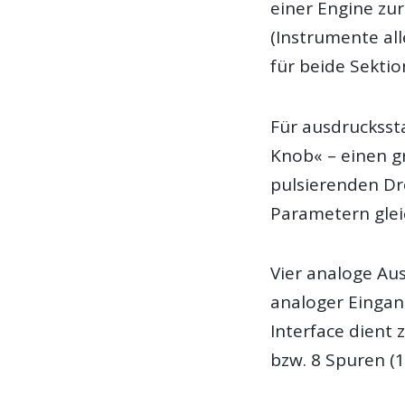
einer Engine zu
(Instrumente al
für beide Sekti
Für ausdrucksst
Knob« – einen g
pulsierenden Dr
Parametern gleic
Vier analoge Au
analoger Eingan
Interface dient 
bzw. 8 Spuren (1