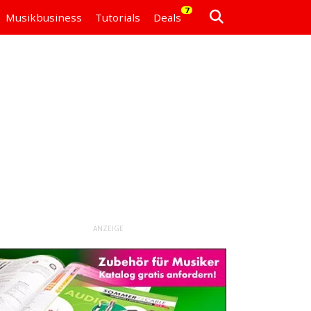
7
Musikbusiness
Tutorials
Deals
ANZEIGE