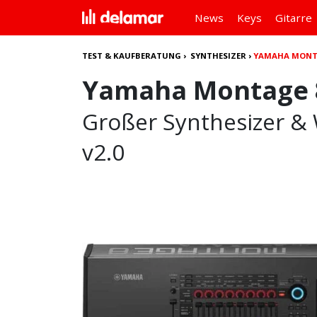
News
Keys
Gitarre
TEST & KAUFBERATUNG
›
SYNTHESIZER
›
YAMAHA MONTA
Yamaha Montage 
Großer Synthesizer & 
v2.0