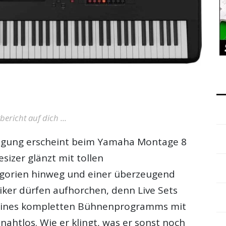
richt auf dich ...
ugung erscheint beim
Yamaha Montage 8
sizer glänzt mit tollen
egorien hinweg und einer überzeugend
ker dürfen aufhorchen, denn Live Sets
g eines kompletten Bühnenprogramms mit
htlos. Wie er klingt, was er sonst noch