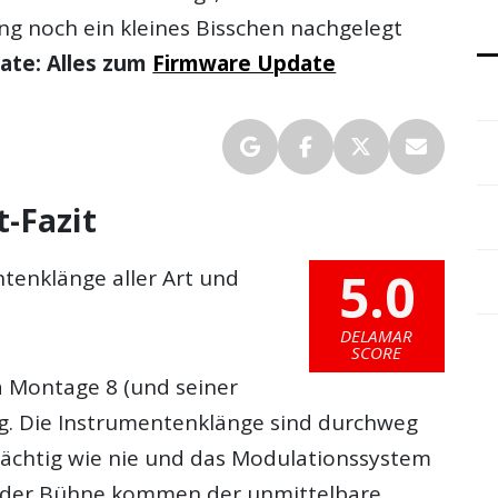
g noch ein kleines Bisschen nachgelegt
ate: Alles zum
Firmware Update
-Fazit
5.0
tenklänge aller Art und
DELAMAR
SCORE
a Montage 8 (und seiner
tig. Die Instrumentenklänge sind durchweg
ächtig wie nie und das Modulationssystem
f der Bühne kommen der unmittelbare