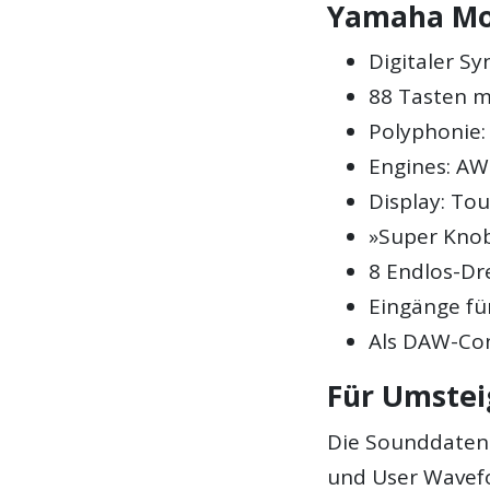
Yamaha Mon
Digitaler Sy
88 Tasten 
Polyphonie
Engines: AW
Display: Tou
»Super Kno
8 Endlos-Dr
Eingänge fü
Als DAW-Con
Für Umstei
Die Sounddaten 
und User Wavef