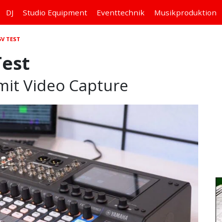
DJ
Studio
Equipment
Eventtechnik
Musikproduktion
V TEST
est
 mit Video Capture