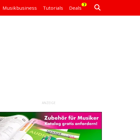
7
Musikbusiness
Tutorials
Deals
ANZEIGE