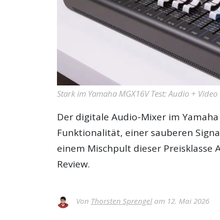
Stark im Yamaha MGX16V Test: Audio + Video 
Der digitale Audio-Mixer im
Yamaha
Funktionalität, einer sauberen Sig
einem Mischpult dieser Preisklasse A
Review.
Von
Thorsten Sprengel
am 12. Mai 2026