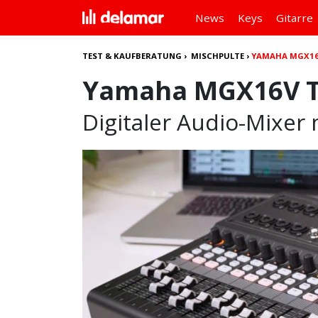
News
Keys
Gitarre
TEST & KAUFBERATUNG
›
MISCHPULTE
›
YAMAHA MGX16
Yamaha MGX16V T
Digitaler Audio-Mixer