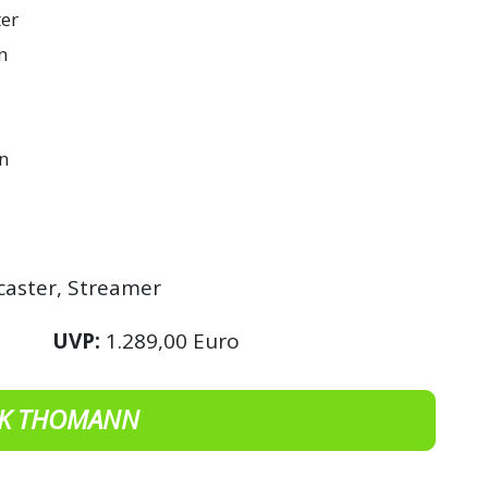
er
en
in
caster, Streamer
UVP:
1.289,00 Euro
K THOMANN