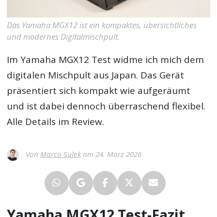
Das Yamaha MGX12 ist ein kompaktes, übersichtliches
und modernes Digitalmischpult.
Im
Yamaha MGX12 Test
widme ich mich dem
digitalen Mischpult aus Japan. Das Gerät
präsentiert sich kompakt wie aufgeräumt
und ist dabei dennoch überraschend flexibel.
Alle Details im Review.
Von
Marco Sulek
am 24. März 2026
Yamaha MGX12 Test-Fazit