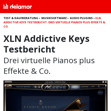
TEST & KAUFBERATUNG
›
MUSIKSOFTWARE
›
AUDIO PLUGINS
›
XLN
ADDICTIVE KEYS TESTBERICHT: DREI VIRTUELLE PIANOS PLUS EFFEKTE &
CO.
XLN Addictive Keys
Testbericht
Drei virtuelle Pianos plus
Effekte & Co.