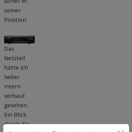
sicher in
seiner
Position.
Das
Netzteil
hätte ich
lieber
intern
verbaut
gesehen.
Ein Blick
durch die