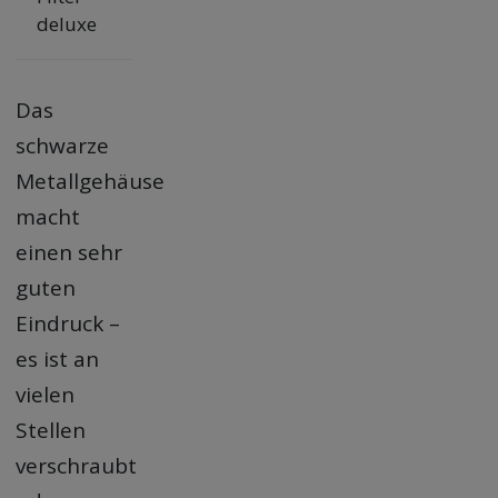
deluxe
Das
schwarze
Metallgehäuse
macht
einen sehr
guten
Eindruck –
es ist an
vielen
Stellen
verschraubt