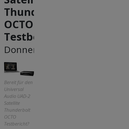
Thunderbolt
OCTO
Testbericht
Donnerwetter!
Bereit für den
Universal
Audio UAD-2
Satellite
Thunderbolt
OCTO
Testbericht?