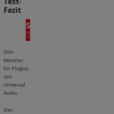
Test-
Fazit
5.0
DELAMAR
SCORE
DSP-
Monster
für Plugins
von
Universal
Audio.
Das