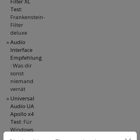
Filter XL
Test
:
Frankenstein-
Filter
deluxe
Audio
Interface
Empfehlung
: Was dir
sonst
niemand
verrät
Universal
Audio UA
Apollo x4
Test
: Für
Windows
& MacOS