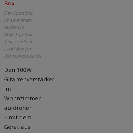
Der Kandidat
im Universal
Audio OX
Amp Top Box
Test - reaktive
Load Box für
Röhrenverstärker
Den 100W
Gitarrenverstärker
im
Wohnzimmer
aufdrehen
– mit dem
Gerät aus