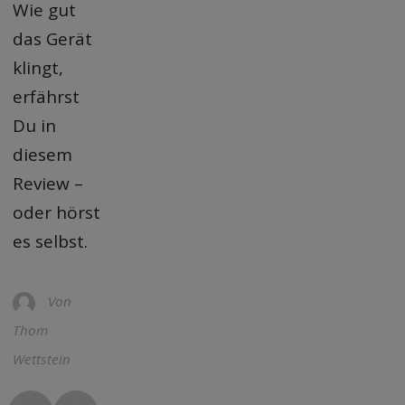
Wie gut
das Gerät
klingt,
erfährst
Du in
diesem
Review –
oder hörst
es selbst.
Von
Thom
Wettstein