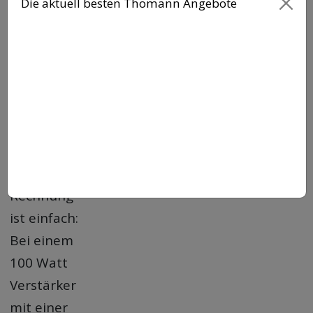
Die aktuell besten Thomann Angebote
Universal
Audio
UAFX
Golden
Reverberator
Test
: Hall-
Pedal
Die
Rechnung
ist einfach:
Bei einem
100 Watt
Verstärker
mit einer