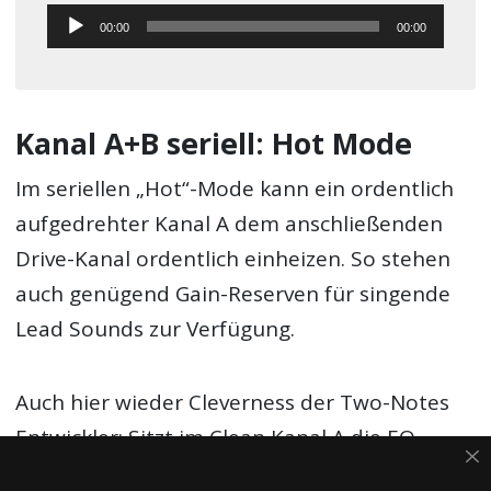
Audio-
00:00
00:00
Player
Kanal A+B seriell: Hot Mode
Im seriellen „Hot“-Mode kann ein ordentlich
aufgedrehter Kanal A dem anschließenden
Drive-Kanal ordentlich einheizen. So stehen
auch genügend Gain-Reserven für singende
Lead Sounds zur Verfügung.
Auch hier wieder Cleverness der Two-Notes
Entwickler: Sitzt im Clean Kanal A die EQ
Sektion vor der Gain-Sektion (Pre-Gain),