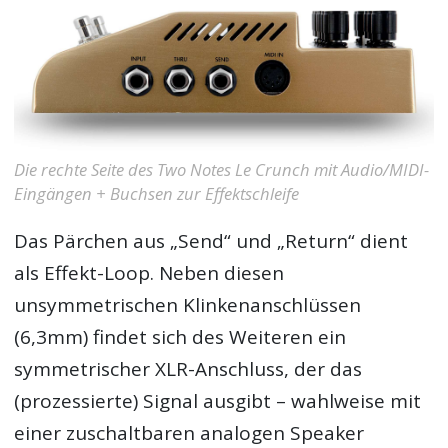
Die rechte Seite des Two Notes Le Crunch mit Audio/MIDI-
Eingängen + Buchsen zur Effektschleife
Das Pärchen aus „Send“ und „Return“ dient
als Effekt-Loop. Neben diesen
unsymmetrischen Klinkenanschlüssen
(6,3mm) findet sich des Weiteren ein
symmetrischer XLR-Anschluss, der das
(prozessierte) Signal ausgibt – wahlweise mit
einer zuschaltbaren analogen Speaker