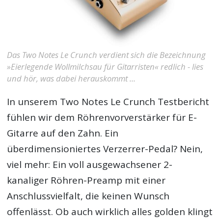
Das Two Notes Le Crunch verdient sich die Bezeichnung
»Eierlegende Wollmilchsau für Gitarristen« redlich - lies
und hör, was dabei herauskommt ...
In unserem
Two Notes Le Crunch Testbericht
fühlen wir dem Röhrenvorverstärker für E-
Gitarre auf den Zahn. Ein
überdimensioniertes Verzerrer-Pedal? Nein,
viel mehr: Ein voll ausgewachsener 2-
kanaliger Röhren-Preamp mit einer
Anschlussvielfalt, die keinen Wunsch
offenlässt. Ob auch wirklich alles golden klingt