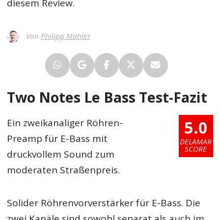
diesem Review.
Von
Philipp Mahler
Two Notes Le Bass Test-Fazit
5.0
Ein zweikanaliger Röhren-
Preamp für E-Bass mit
DELAMAR
SCORE
druckvollem Sound zum
moderaten Straßenpreis.
Solider Röhrenvorverstärker für E-Bass. Die
zwei Kanäle sind sowohl separat als auch im