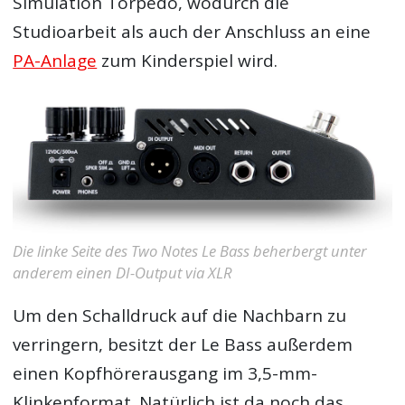
Simulation Torpedo, wodurch die
Studioarbeit als auch der Anschluss an eine
PA-Anlage
zum Kinderspiel wird.
Die linke Seite des Two Notes Le Bass beherbergt unter
anderem einen DI-Output via XLR
Um den Schalldruck auf die Nachbarn zu
verringern, besitzt der Le Bass außerdem
einen Kopfhörerausgang im 3,5-mm-
Klinkenformat. Natürlich ist da noch das