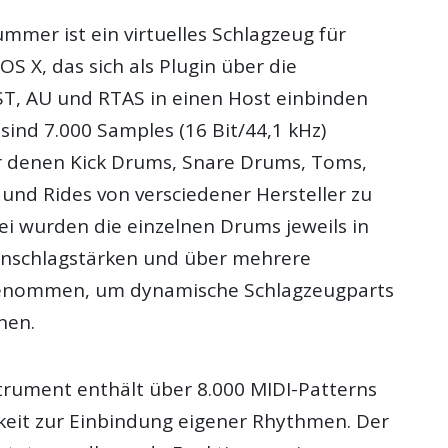
mmer ist ein virtuelles Schlagzeug für
 X, das sich als Plugin über die
VST, AU und RTAS in einen Host einbinden
 sind 7.000 Samples (16 Bit/44,1 kHz)
r denen Kick Drums, Snare Drums, Toms,
und Rides von versciedener Hersteller zu
n Thomann Angebote
ei wurden die einzelnen Drums jeweils in
Anschlagstärken und über mehrere
enommen, um dynamische Schlagzeugparts
nen.
strument enthält über 8.000 MIDI-Patterns
keit zur Einbindung eigener Rhythmen. Der