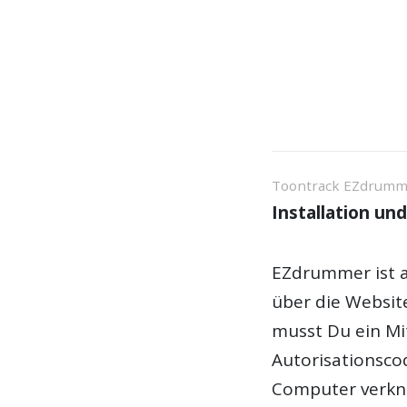
Toontrack EZdrumm
Installation un
EZdrummer ist 
über die Website
musst Du ein Mi
Autorisationsco
Computer verknü