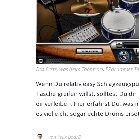
Das Erste, was beim Toontrack EZdrummer Te
Wenn Du relativ easy Schlagzeugspuren
Tasche greifen willst, solltest Du di
einverleiben. Hier erfährst Du, was 
es vielleicht sogar echte Drums erse
Von
Felix Baarß