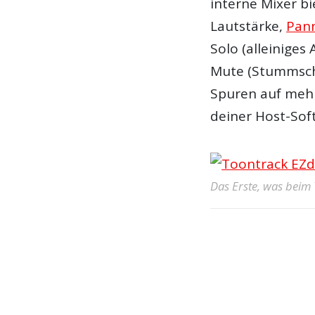
interne Mixer b
Lautstärke,
Pan
Solo (alleiniges
Mute (Stummscha
Spuren auf mehr
deiner Host-Soft
Das Erste, was beim