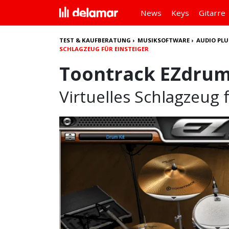
News
Keys
Gitarre
TEST & KAUFBERATUNG
›
MUSIKSOFTWARE
›
AUDIO PLU
SCHLAGZEUG FÜR EINSTEIGER
Toontrack EZdrum
Virtuelles Schlagzeug 