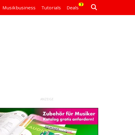
7
Musikbusiness
Tutorials
Deals
ANZEIGE