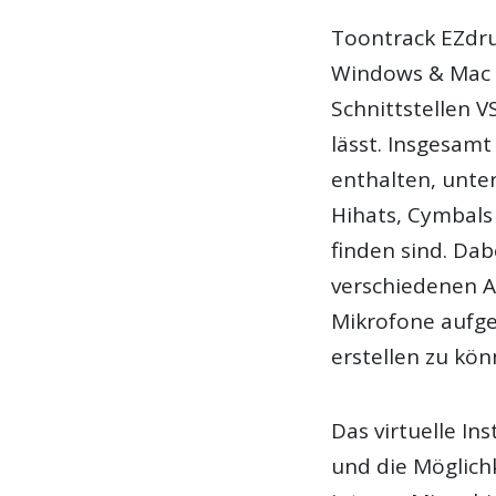
Toontrack EZdru
Windows & Mac OS
Schnittstellen 
lässt. Insgesamt
enthalten, unte
Hihats, Cymbals 
Die aktuell beste
finden sind. Dab
verschiedenen 
Mikrofone aufg
erstellen zu kön
Das virtuelle In
und die Möglich