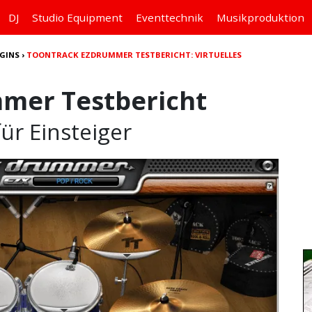
DJ
Studio
Equipment
Eventtechnik
Musikproduktion
GINS
›
TOONTRACK EZDRUMMER TESTBERICHT: VIRTUELLES
mer Testbericht
für Einsteiger