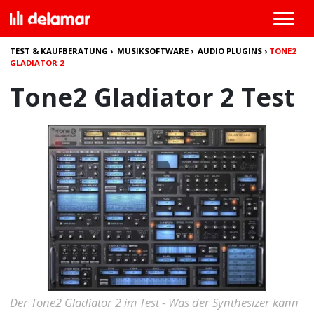
TEST & KAUFBERATUNG
›
MUSIKSOFTWARE
›
AUDIO PLUGINS
›
TONE2
GLADIATOR 2
Tone2 Gladiator 2 Test
Der Tone2 Gladiator 2 im Test - Was der Synthesizer kann