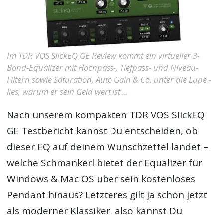
Im TDR VOS SlickEQ GE Review kommt ein virtueller 3-
Band-Equalizer mit Hochpass-, Tiefpass- und Niveau-
Filtern sowie Saturation, Auto Gain & Co. unter die Lupe -
lies, warum er sein Geld wert ist ...
Nach unserem kompakten
TDR VOS SlickEQ
GE Testbericht
kannst Du entscheiden, ob
dieser EQ auf deinem Wunschzettel landet –
welche Schmankerl bietet der Equalizer für
Windows & Mac OS über sein kostenloses
Pendant hinaus? Letzteres gilt ja schon jetzt
als moderner Klassiker, also kannst Du