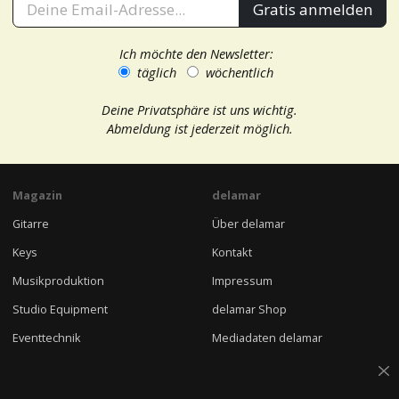
Gratis anmelden
Ich möchte den Newsletter:
täglich
wöchentlich
Deine Privatsphäre ist uns wichtig.
Abmeldung ist jederzeit möglich.
Magazin
delamar
Gitarre
Über delamar
Keys
Kontakt
Musikproduktion
Impressum
Studio Equipment
delamar Shop
Eventtechnik
Mediadaten delamar
Musikbusiness
delamar Newsletter
DJ
Jobs bei delamar