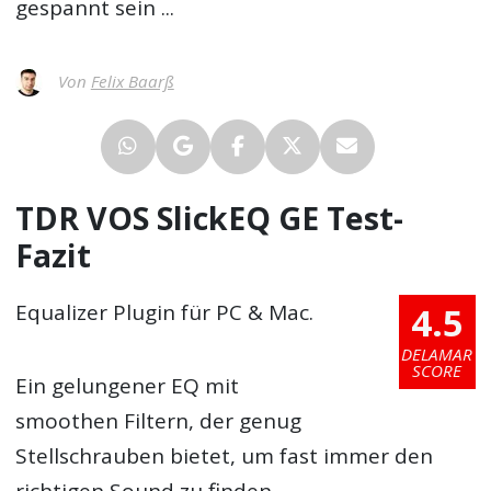
gespannt sein ...
Von
Felix Baarß
TDR VOS SlickEQ GE Test-
Fazit
4.5
Equalizer Plugin für PC & Mac.
DELAMAR
SCORE
Ein gelungener EQ mit
smoothen Filtern, der genug
Stellschrauben bietet, um fast immer den
richtigen Sound zu finden.