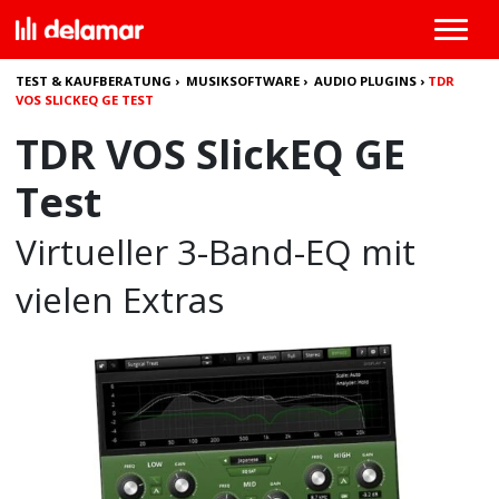
TEST & KAUFBERATUNG
›
MUSIKSOFTWARE
›
AUDIO PLUGINS
›
TDR
VOS SLICKEQ GE TEST
TDR VOS SlickEQ GE
Test
Virtueller 3-Band-EQ mit
vielen Extras