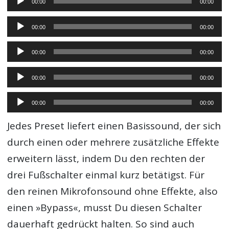
00:00
00:00
Player
Audio-
00:00
00:00
Player
Audio-
00:00
00:00
Player
Audio-
00:00
00:00
Player
Audio-
00:00
00:00
Player
Jedes Preset liefert einen Basissound, der sich
durch einen oder mehrere zusätzliche Effekte
erweitern lässt, indem Du den rechten der
drei Fußschalter einmal kurz betätigst. Für
den reinen Mikrofonsound ohne Effekte, also
einen »Bypass«, musst Du diesen Schalter
dauerhaft gedrückt halten. So sind auch