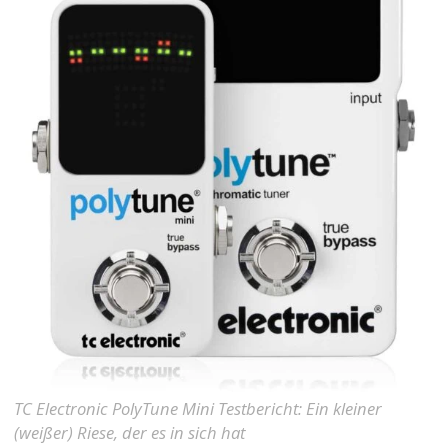
TC Electronic PolyTune Mini Testbericht: Ein kleiner
(weißer) Riese, der es in sich hat