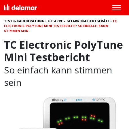
TEST & KAUFBERATUNG
›
GITARRE
›
GITARREN-EFFEKTGERÄTE
›
TC
ELECTRONIC POLYTUNE MINI TESTBERICHT: SO EINFACH KANN
STIMMEN SEIN
TC Electronic PolyTune
Mini Testbericht
So einfach kann stimmen
sein