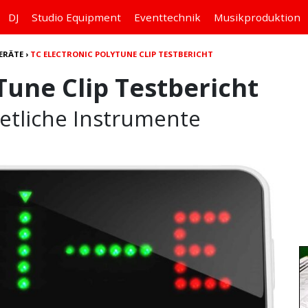
DJ
Studio
Equipment
Eventtechnik
Musikproduktion
ERÄTE
›
TC ELECTRONIC POLYTUNE CLIP TESTBERICHT
Tune Clip Testbericht
etliche Instrumente