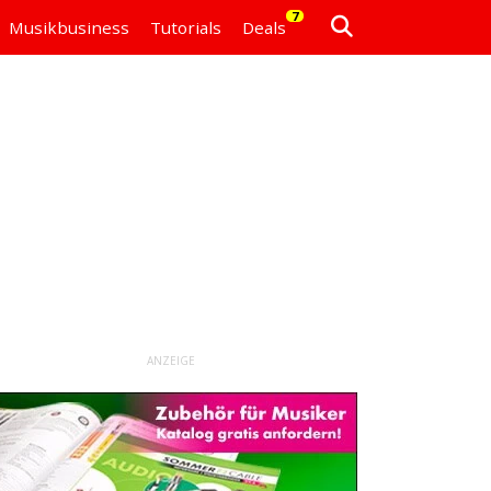
7
Musikbusiness
Tutorials
Deals
ANZEIGE