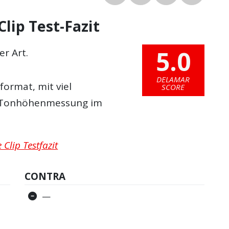
Clip Test-Fazit
5.0
er Art.
DELAMAR
ormat, mit viel
SCORE
r Tonhöhenmessung im
Clip Testfazit
CONTRA
—