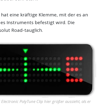
hat eine kräftige Klemme, mit der es an
es Instruments befestigt wird. Die
solut Road-tauglich.
 Electronic PolyTune Clip hier größer aussieht, als er