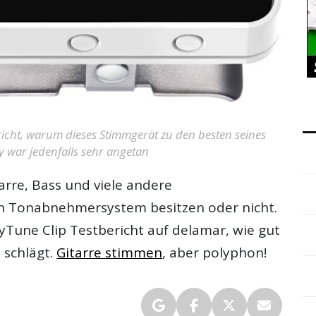
ericht, warum dieses Stimmgerät zu den besten seines
ry war jedenfalls sehr angetan
arre, Bass und viele andere
ein Tonabnehmersystem besitzen oder nicht.
lyTune Clip Testbericht
auf delamar, wie gut
s schlägt.
Gitarre stimmen
, aber polyphon!