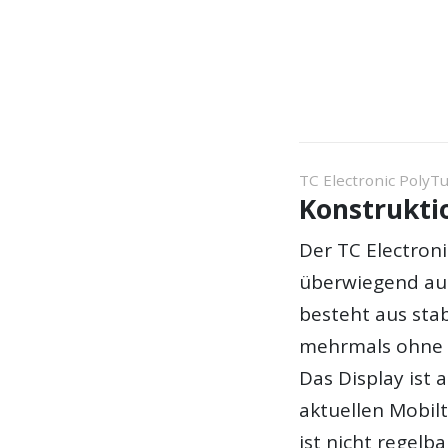
TC Electronic PolyTu
Konstrukti
Der TC Electroni
überwiegend aus 
besteht aus stab
mehrmals ohne 
Das Display ist 
aktuellen Mobilte
ist nicht regelba