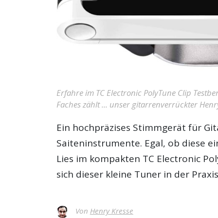
Erfahre im TC Electronic PolyTune Clip Testb
Faches zählt ... unser gitarrenverrückter Hen
Ein hochpräzises Stimmgerät für Git
Saiteninstrumente. Egal, ob diese 
Lies im kompakten
TC Electronic Po
sich dieser kleine Tuner in der Praxi
Von
Henry Kresse