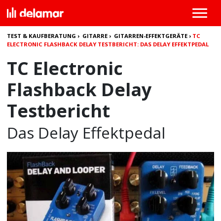
TEST & KAUFBERATUNG
›
GITARRE
›
GITARREN-EFFEKTGERÄTE
›
TC
ELECTRONIC FLASHBACK DELAY TESTBERICHT: DAS DELAY EFFEKTPEDAL
TC Electronic
Flashback Delay
Testbericht
Das Delay Effektpedal