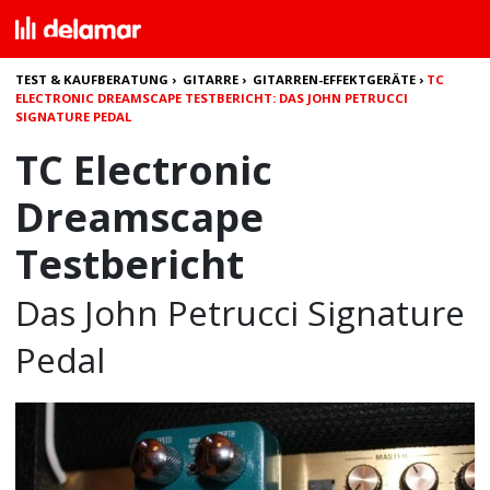
TEST & KAUFBERATUNG
›
GITARRE
›
GITARREN-EFFEKTGERÄTE
›
TC
ELECTRONIC DREAMSCAPE TESTBERICHT: DAS JOHN PETRUCCI
SIGNATURE PEDAL
TC Electronic
Dreamscape
Testbericht
Das John Petrucci Signature
Pedal