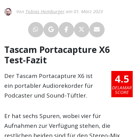
Von
Tobias Homburger
am 01. März 2023
Tascam Portacapture X6
Test-Fazit
4.5
Der Tascam Portacapture X6 ist
ein portabler Audiorekorder für
DELAMAR
SCORE
Podcaster und Sound-Tüftler.
Er hat sechs Spuren, wobei vier für
Aufnahmen zur Verfügung stehen, die
restlichen beiden sind für den Stereo-Mix