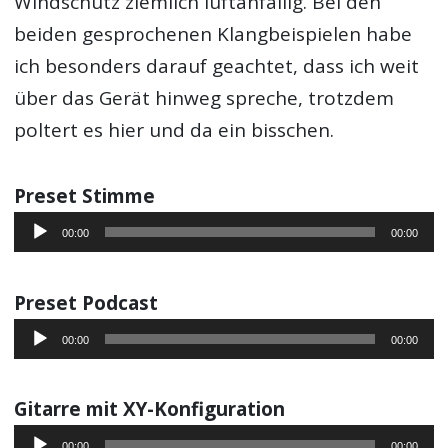
Windschutz ziemlich luftanfällig. Bei den
beiden gesprochenen Klangbeispielen habe
ich besonders darauf geachtet, dass ich weit
über das Gerät hinweg spreche, trotzdem
poltert es hier und da ein bisschen.
Preset Stimme
Audio-
00:00
00:00
Player
Preset Podcast
Audio-
00:00
00:00
Player
Gitarre mit XY-Konfiguration
Audio-
00:00
00:00