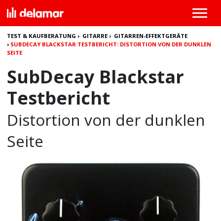
TEST & KAUFBERATUNG
›
GITARRE
›
GITARREN-EFFEKTGERÄTE
›
SUBDECAY BLACKSTAR TESTBERICHT: DISTORTION VON DER DUNKLEN
SEITE
SubDecay Blackstar
Testbericht
Distortion von der dunklen
Seite