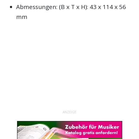
Abmessungen: (B x T x H): 43 x 114 x 56
mm
ANZEIGE