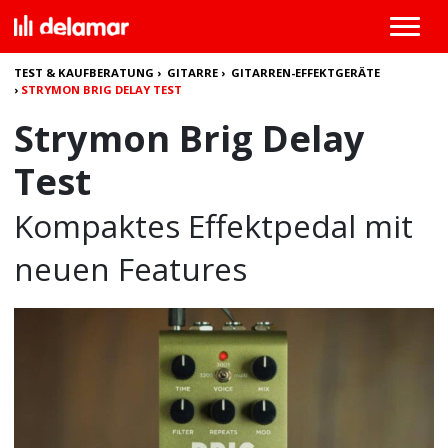
TEST & KAUFBERATUNG
›
GITARRE
›
GITARREN-EFFEKTGERÄTE
›
STRYMON BRIG DELAY TEST
Strymon Brig Delay
Test
Kompaktes Effektpedal mit
neuen Features