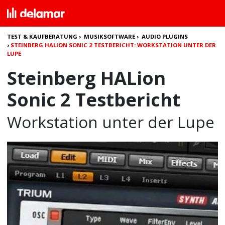
TEST & KAUFBERATUNG
›
MUSIKSOFTWARE
›
AUDIO PLUGINS
›
STEINBERG HALION SONIC 2 TESTBERICHT: WORKSTATION UNTER DER
LUPE
Steinberg HALion
Sonic 2 Testbericht
Workstation unter der Lupe