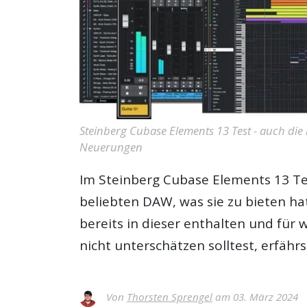
Steinberg Cubase Elements 13 Test - auch die
Neuerungen
Im
Steinberg Cubase Elements 13 Te
beliebten DAW, was sie zu bieten h
bereits in dieser enthalten und für 
nicht unterschätzen solltest, erfäh
Von
Thorsten Sprengel
am 03. März 2024