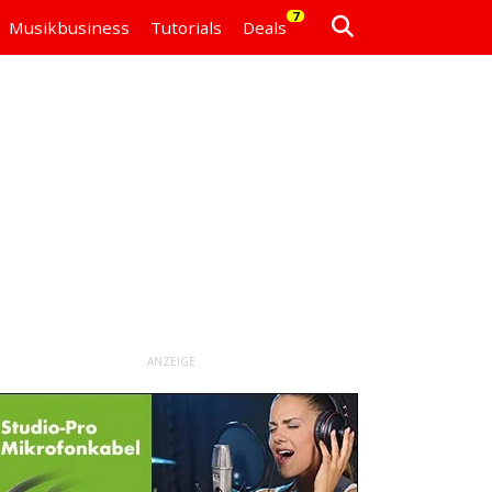
7
Musikbusiness
Tutorials
Deals
ANZEIGE