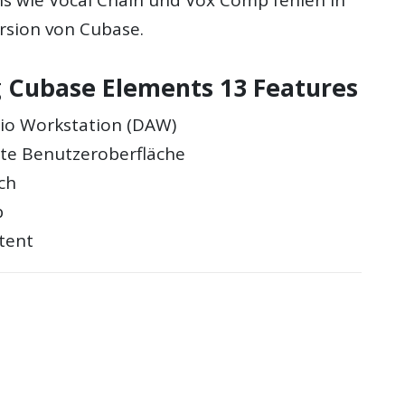
rsion von Cubase.
g Cubase Elements 13 Features
dio Workstation (DAW)
te Benutzeroberfläche
ch
b
stent