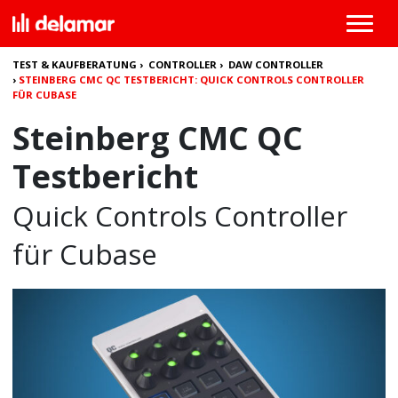
TEST & KAUFBERATUNG
›
CONTROLLER
›
DAW CONTROLLER
›
STEINBERG CMC QC TESTBERICHT: QUICK CONTROLS CONTROLLER
FÜR CUBASE
Steinberg CMC QC
Testbericht
Quick Controls Controller
für Cubase