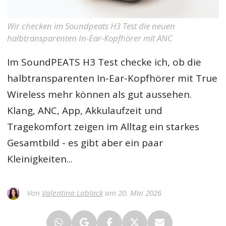
Wir checken im Soundpeats H3 Test die neuen
halbtransparenten In-Ear-Kopfhörer mit ANC
Im
SoundPEATS H3 Test
checke ich, ob die
halbtransparenten In-Ear-Kopfhörer mit True
Wireless mehr können als gut aussehen.
Klang, ANC, App, Akkulaufzeit und
Tragekomfort zeigen im Alltag ein starkes
Gesamtbild - es gibt aber ein paar
Kleinigkeiten...
Von
Valentina Lablack
am 20. Mai 2026