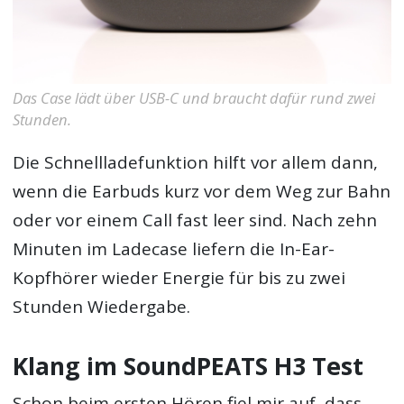
Das Case lädt über USB-C und braucht dafür rund zwei
Stunden.
Die Schnellladefunktion hilft vor allem dann,
wenn die Earbuds kurz vor dem Weg zur Bahn
oder vor einem Call fast leer sind. Nach zehn
Minuten im Ladecase liefern die In-Ear-
Kopfhörer wieder Energie für bis zu zwei
Stunden Wiedergabe.
Klang im SoundPEATS H3 Test
Schon beim ersten Hören fiel mir auf, dass