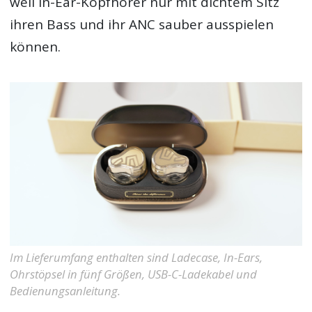
weil In-Ear-Kopfhörer nur mit dichtem Sitz
ihren Bass und ihr ANC sauber ausspielen
können.
Im Lieferumfang enthalten sind Ladecase, In-Ears,
Ohrstöpsel in fünf Größen, USB-C-Ladekabel und
Bedienungsanleitung.