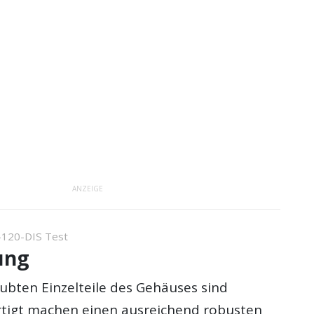
ANZEIGE
120-DIS Test
ung
ubten Einzelteile des Gehäuses sind
tigt machen einen ausreichend robusten