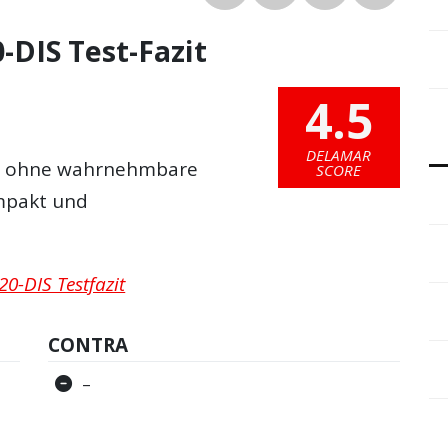
DIS Test-Fazit
4.5
DELAMAR
al ohne wahrnehmbare
SCORE
ompakt und
0-DIS Testfazit
CONTRA
–