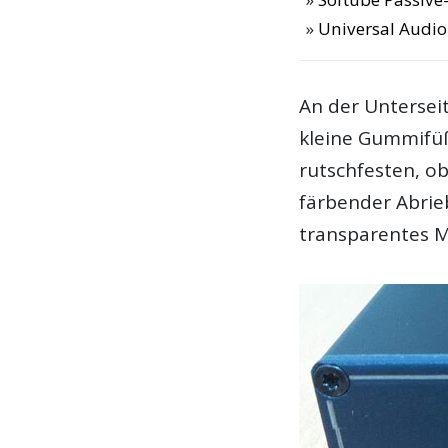
Universal Audi
An der Untersei
kleine Gummifüß
rutschfesten, o
färbender Abrieb
transparentes M