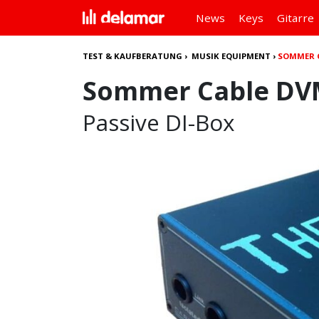
News
Keys
Gitarre
TEST & KAUFBERATUNG
›
MUSIK EQUIPMENT
›
SOMMER C
Sommer Cable DVM
Passive DI-Box