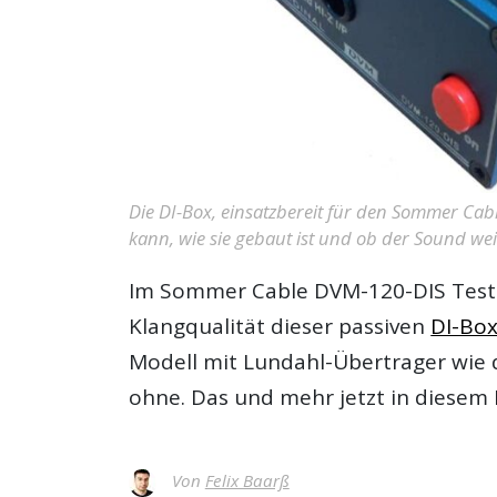
Die DI-Box, einsatzbereit für den Sommer Cabl
kann, wie sie gebaut ist und ob der Sound wei
Im
Sommer Cable DVM-120-DIS Test
Klangqualität dieser passiven
DI-Bo
Modell mit Lundahl-Übertrager wie d
ohne. Das und mehr jetzt in diesem R
Von
Felix Baarß