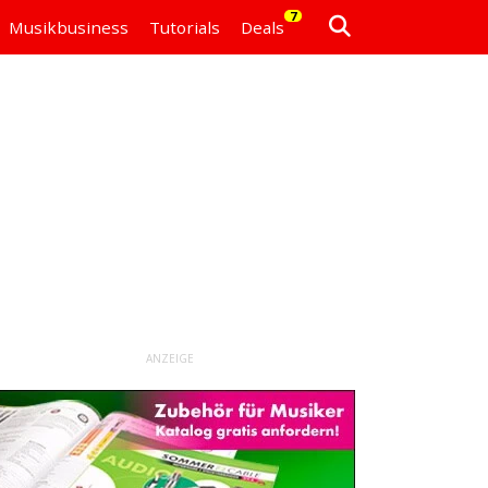
7
Musikbusiness
Tutorials
Deals
ANZEIGE