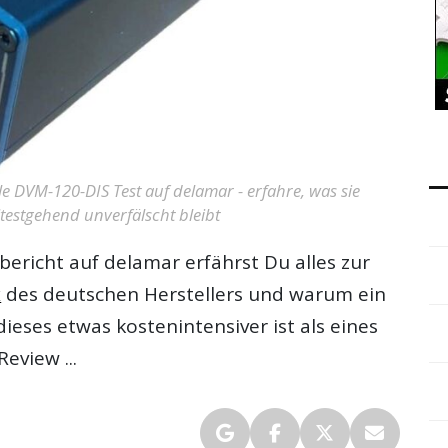
e DVM-120-DIS Test auf delamar - erfahre, was sie
testgehend unverfälscht bleibt
bericht
auf delamar erfährst Du alles zur
x
des deutschen Herstellers und warum ein
ieses etwas kostenintensiver ist als eines
eview ...