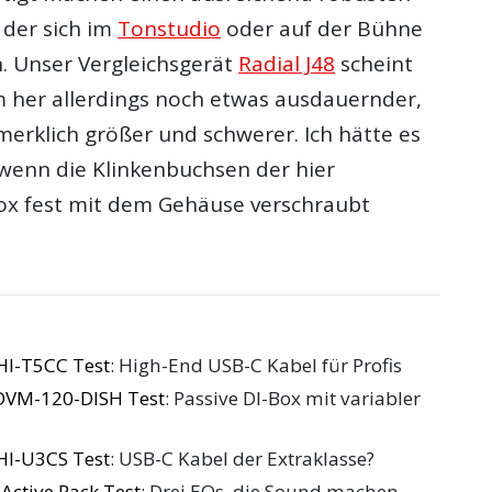
 der sich im
Tonstudio
oder auf der Bühne
n. Unser Vergleichsgerät
Radial J48
scheint
 her allerdings noch etwas ausdauernder,
merklich größer und schwerer. Ich hätte es
wenn die Klinkenbuchsen der hier
ox fest mit dem Gehäuse verschraubt
I-T5CC Test
: High-End USB-C Kabel für Profis
DVM-120-DISH Test
: Passive DI-Box mit variabler
I-U3CS Test
: USB-C Kabel der Extraklasse?
Active Pack Test
: Drei EQs, die Sound machen