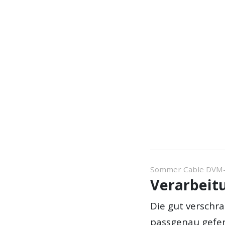
Sommer Cable DVM-
Verarbeit
Die gut verschra
passgenau gefer