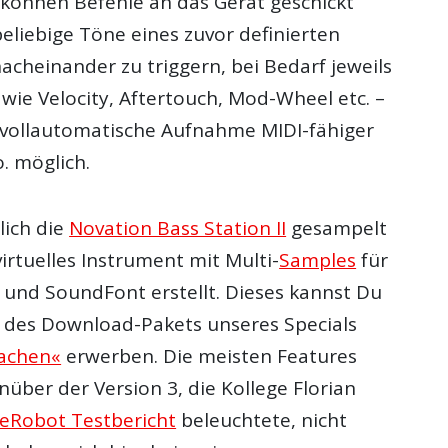
können Befehle an das Gerät geschickt
eliebige Töne eines zuvor definierten
acheinander zu triggern, bei Bedarf jeweils
wie Velocity, Aftertouch, Mod-Wheel etc. –
 vollautomatische Aufnahme MIDI-fähiger
. möglich.
lich die
Novation Bass Station II
gesampelt
irtuelles Instrument mit Multi-
Samples
für
 und SoundFont erstellt. Dieses kannst Du
il des Download-Pakets unseres Specials
machen«
erwerben. Die meisten Features
über der Version 3, die Kollege Florian
eRobot Testbericht
beleuchtete, nicht