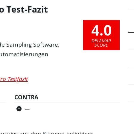
o Test-Fazit
4.0
DELAMAR
de Sampling Software,
SCORE
 Automatisierungen
ro Testfazit
CONTRA
—
ibraries aus den Klängen beliebiger