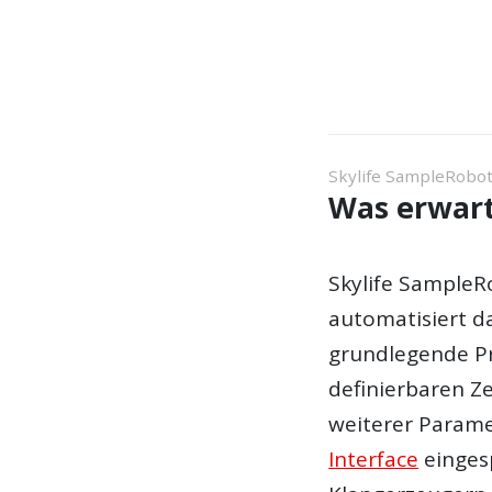
Skylife SampleRobot
Was erwart
Skylife Sample
automatisiert d
grundlegende P
definierbaren Z
weiterer Parame
Interface
eingesp