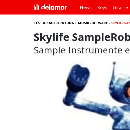
News
Keys
Gitarre
TEST & KAUFBERATUNG
›
MUSIKSOFTWARE
›
SKYLIFE S
Skylife SampleRob
Sample-Instrumente e