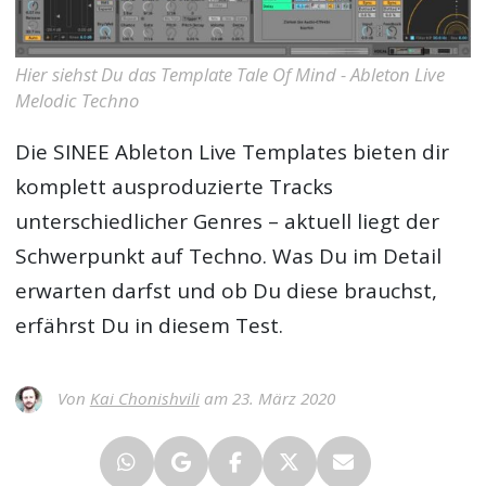
Hier siehst Du das Template Tale Of Mind - Ableton Live
Melodic Techno
Die SINEE Ableton Live Templates bieten dir
komplett ausproduzierte Tracks
unterschiedlicher Genres – aktuell liegt der
Schwerpunkt auf Techno. Was Du im Detail
erwarten darfst und ob Du diese brauchst,
erfährst Du in diesem Test.
Von
Kai Chonishvili
am 23. März 2020