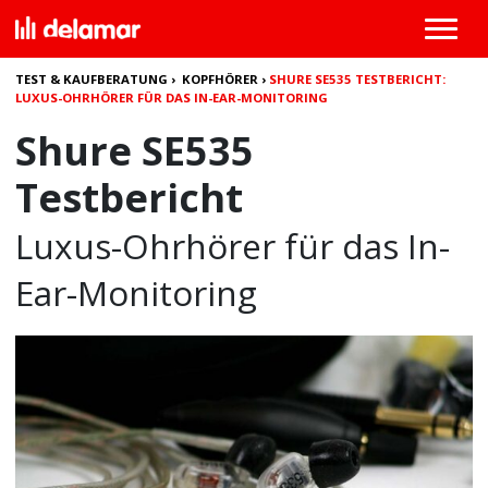
TEST & KAUFBERATUNG
›
KOPFHÖRER
›
SHURE SE535 TESTBERICHT:
LUXUS-OHRHÖRER FÜR DAS IN-EAR-MONITORING
Shure SE535
Testbericht
Luxus-Ohrhörer für das In-
Ear-Monitoring