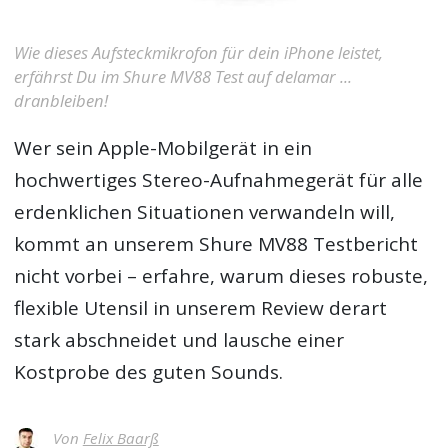
Wie dieses Aufsteckmikrofon für dein iPhone leistet,
erfährst Du im Shure MV88 Test auf delamar ...
dranbleiben!
Wer sein Apple-Mobilgerät in ein
hochwertiges Stereo-Aufnahmegerät für alle
erdenklichen Situationen verwandeln will,
kommt an unserem
Shure MV88 Testbericht
nicht vorbei – erfahre, warum dieses robuste,
flexible Utensil in unserem Review derart
stark abschneidet und lausche einer
Kostprobe des guten Sounds.
Von
Felix Baarß