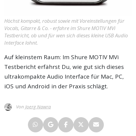
Höchst kompakt, robust sowie mit Voreinstellungen für
Vocals, Gitarre & Co. - erfahre im Shure MOTIV MVi
Testbericht, ob und für wen sich dieses kleine USB Audio
Interface lohnt.
Auf kleinstem Raum: Im
Shure MOTIV MVi
Testbericht
erfährst Du, wie gut sich dieses
ultrakompakte Audio Interface für Mac, PC,
iOS und Android in der Praxis schlägt.
Von
Joerg Nawra