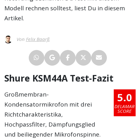
Modell rechnen solltest, liest Du in diesem
Artikel.
Von
Felix Baarß
Shure KSM44A Test-Fazit
5.0
Großmembran-
Kondensatormikrofon mit drei
DELAMAR
SCORE
Richtcharakteristika,
Hochpassfilter, Dämpfungsglied
und beiliegender Mikrofonspinne.