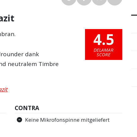
azit
4.5
bran.
DELAMAR
llrounder dank
SCORE
end neutralem Timbre
azit
CONTRA
Keine Mikrofonspinne mitgeliefert