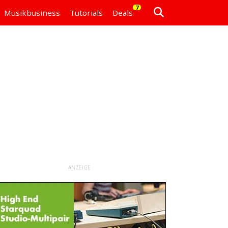
7
Musikbusiness
Tutorials
Deals
ANZEIGE