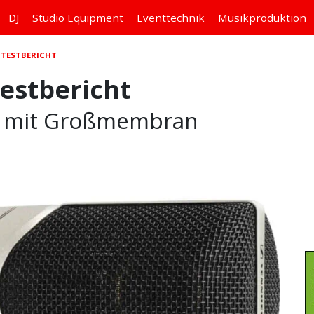
DJ
Studio
Equipment
Eventtechnik
Musikproduktion
 TESTBERICHT
estbericht
n mit Großmembran