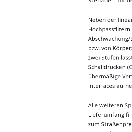
Szenarien mit d
Neben der linea
Hochpassfiltern 
Abschwächung/E
bzw. von Körper
zwei Stufen läss
Schalldrücken (G
übermäßige Verz
Interfaces aufn
Alle weiteren S
Lieferumfang fin
zum Straßenpreis