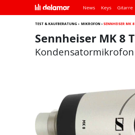
News
Keys
Gitarre
TEST & KAUFBERATUNG
›
MIKROFON
›
SENNHEISER MK 8
Sennheiser MK 8 T
Kondensatormikrofo