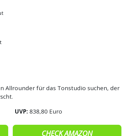
ut
t
en Allrounder für das Tonstudio suchen, der
scht.
UVP:
838,80 Euro
CHECK AMAZON