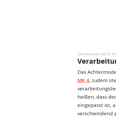
Sennheiser MK 8 Te
Verarbeitu
Das Achtermodel
MK 4
, zudem st
verarbeitungste
heißen, dass der
eingepasst ist,
verschwindend 