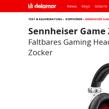
News
Keys
Gitarre
TEST & KAUFBERATUNG
›
KOPFHÖRER
›
SENNHEISER GAM
Sennheiser Game 
Faltbares Gaming Head
Zocker