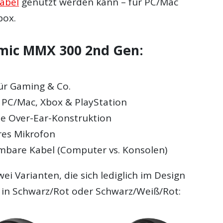
abel
genutzt werden kann – für PC/Mac
box.
mic MMX 300 2nd Gen:
ür Gaming & Co.
r PC/Mac, Xbox & PlayStation
e Over-Ear-Konstruktion
res Mikrofon
bare Kabel (Computer vs. Konsolen)
ei Varianten, die sich lediglich im Design
 in Schwarz/Rot oder Schwarz/Weiß/Rot: