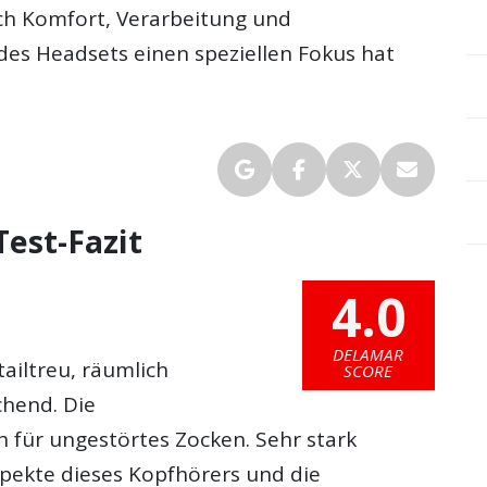
ch Komfort, Verarbeitung und
es Headsets einen speziellen Fokus hat
est-Fazit
4.0
DELAMAR
ailtreu, räumlich
SCORE
chend. Die
h für ungestörtes Zocken. Sehr stark
pekte dieses Kopfhörers und die