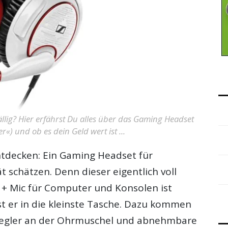
llig? Hier erfährst Du alles über das Gaming Headset
«) und ob es dein Geld wert ist ...
tdecken: Ein Gaming Headset für
ät schätzen. Denn dieser eigentlich voll
+ Mic für Computer und Konsolen ist
st er in die kleinste Tasche. Dazu kommen
eregler an der Ohrmuschel und abnehmbare