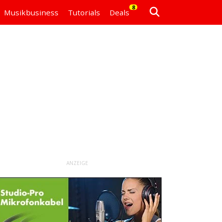
8
Musikbusiness
Tutorials
Deals
ANZEIGE