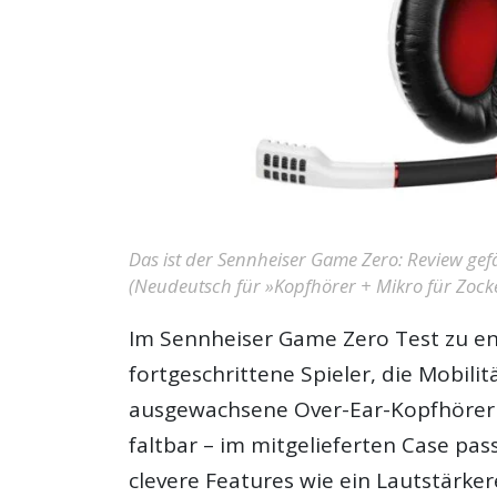
Das ist der Sennheiser Game Zero: Review gefä
(Neudeutsch für »Kopfhörer + Mikro für Zocker
Im
Sennheiser Game Zero Test
zu en
fortgeschrittene Spieler, die Mobilit
ausgewachsene Over-Ear-Kopfhörer 
faltbar – im mitgelieferten Case pas
clevere Features wie ein Lautstärk