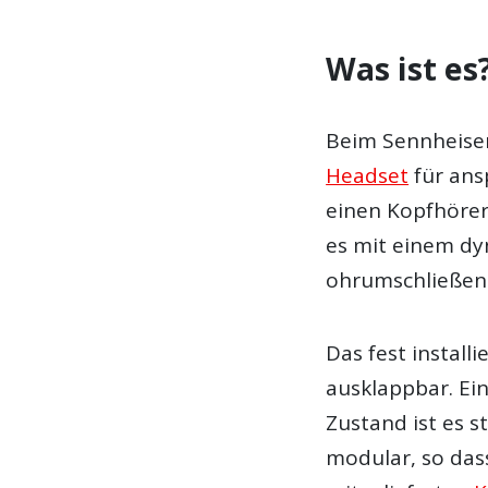
Was ist es
Beim Sennheiser
Headset
für ansp
einen Kopfhöre
es mit einem dy
ohrumschließend
Das fest installi
ausklappbar. Ei
Zustand ist es 
modular, so das