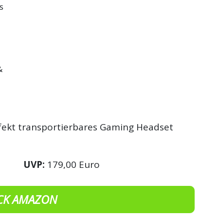
s
&
erfekt transportierbares Gaming Headset
UVP:
179,00 Euro
CK AMAZON