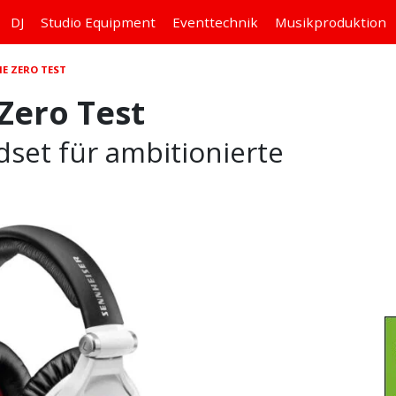
DJ
Studio
Equipment
Eventtechnik
Musikproduktion
E ZERO TEST
Zero Test
set für ambitionierte