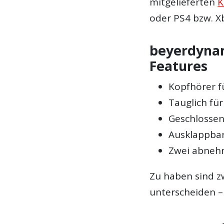
mitgelieferten
K
oder PS4 bzw. X
beyerdyna
Features
Kopfhörer f
Tauglich fü
Geschlossen
Ausklappba
Zwei abnehm
Zu haben sind zw
unterscheiden –