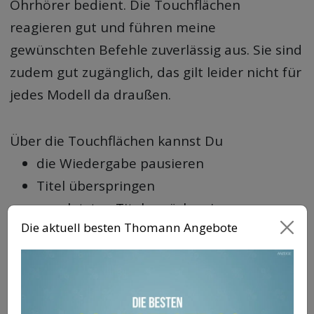
Ohrhörer bedient. Die Touchflächen
reagieren gut und führen meine
gewünschten Befehle zuverlässig aus. Sie sind
zudem gut zugänglich, das gilt leider nicht für
jedes Modell da draußen.
Über die Touchflächen kannst Du
die Wiedergabe pausieren
Titel überspringen
zum letzten Titel zurückspringen
Die aktuell besten Thomann Angebote
ANC einschalten
ANC ausschalten
den Transparenzmodus aktivieren
einen Sprachassistenzen (Google, Siri,…)