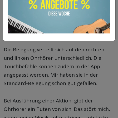
aktivieren
die Lautstärke einstellen
Anrufe annehmen / ablehnen
dich während eines Anrufes
stummschalten
Die Belegung verteilt sich auf den rechten
und linken Ohrhörer unterschiedlich. Die
Touchbefehle können zudem in der App
angepasst werden. Mir haben sie in der
Standard-Belegung schon gut gefallen.
Bei Ausführung einer Aktion, gibt der
Ohrhörer ein Tuten von sich. Das stört mich,
wenn meine Musik auf niedriger Lautstärke