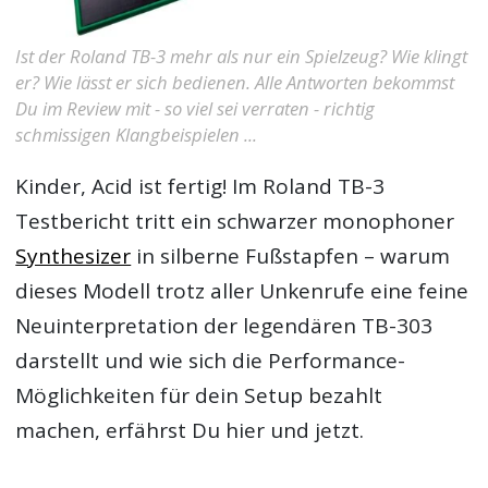
Ist der Roland TB-3 mehr als nur ein Spielzeug? Wie klingt
er? Wie lässt er sich bedienen. Alle Antworten bekommst
Du im Review mit - so viel sei verraten - richtig
schmissigen Klangbeispielen ...
Kinder, Acid ist fertig! Im
Roland TB-3
Testbericht
tritt ein schwarzer monophoner
Synthesizer
in silberne Fußstapfen – warum
dieses Modell trotz aller Unkenrufe eine feine
Neuinterpretation der legendären TB-303
darstellt und wie sich die Performance-
Möglichkeiten für dein Setup bezahlt
machen, erfährst Du hier und jetzt.