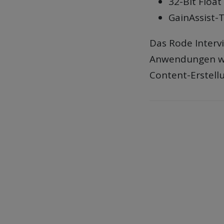
32-Bit Floa
GainAssist-
Das Rode Interv
Anwendungen wie
Content-Erstell