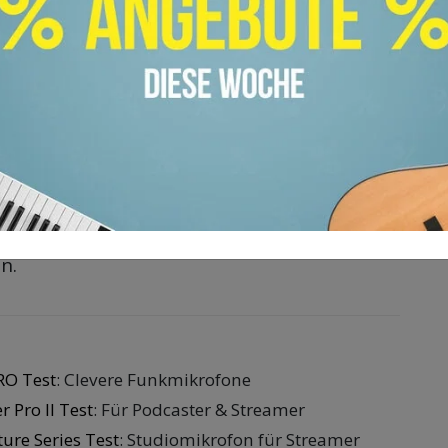
men. Der interne Speicher bietet Platz für
n Aufnahmen. Bei Verwendung von 32-Bit
ger.
iew PRO kann als eigenständiger Field
ndet werden. Dabei erfolgen die Aufnahmen
im hochauflösenden WAV-Format mit 32-Bit
zteres verhindert Clipping und
n.
RO Test
: Clevere Funkmikrofone
 Pro II Test
: Für Podcaster & Streamer
ure Series Test
: Studiomikrofon für Streamer