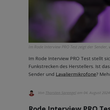
Im Rode Interview PRO Test zeigt der Sender, 
Im
Rode Interview PRO Test
stellt s
Funkstrecken des Herstellers. Ist da
Sender und
Lavaliermikrofone
? Meh
Von
Thorsten Sprengel
am 04. August 2024
Rode Interview PRO Tes