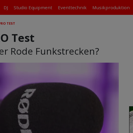
DJ
Studio
Equipment
Eventtechnik
Musikproduktion
PRO TEST
O Test
der Rode Funkstrecken?