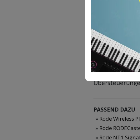
Mikrofon aufneh
über 40 Stunde
Float ist es weni
Das Rode Interv
Recorder verwe
unkomprimiert 
Float Audio. Let
Übersteuerunge
PASSEND DAZU
Rode Wireless P
Rode RODECaster
Rode NT1 Signat