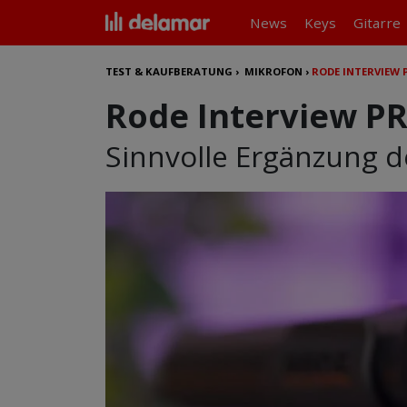
News
Keys
Gitarre
TEST & KAUFBERATUNG
›
MIKROFON
›
RODE INTERVIEW 
Rode Interview PR
Sinnvolle Ergänzung 