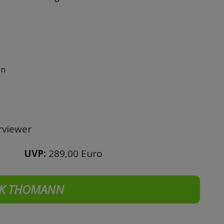
on
rviewer
UVP:
289,00 Euro
K THOMANN