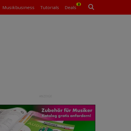
8
Musikbusiness
Tutorials
Deals
ANZEIGE