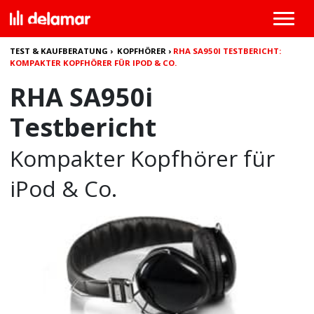
TEST & KAUFBERATUNG
›
KOPFHÖRER
›
RHA SA950I TESTBERICHT:
KOMPAKTER KOPFHÖRER FÜR IPOD & CO.
RHA SA950i
Testbericht
Kompakter Kopfhörer für
iPod & Co.