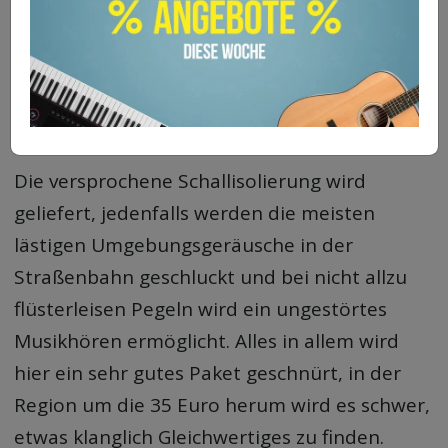
einzelnen Instrumente im
Mix
. Hier gibt es
nur Positives zu vermelden, sowohl der
Breiten- als auch der Tiefeneindruck sind
großzügig, für die Preisklasse allemal.
Die versprochene Schallisolierung wird
geliefert, jedenfalls werden die meisten
lästigen Umgebungsgeräusche in der
Straßenbahn geschluckt und bei nicht allzu
flüsterleisen Pegeln wird ein ungestörtes
Musikhören ermöglicht. Alles in allem wird
hier ein sehr gutes Paket geschnürt, in der
Region um die 35 Euro herum wird es schwer,
etwas klanglich Gleichwertiges zu finden.