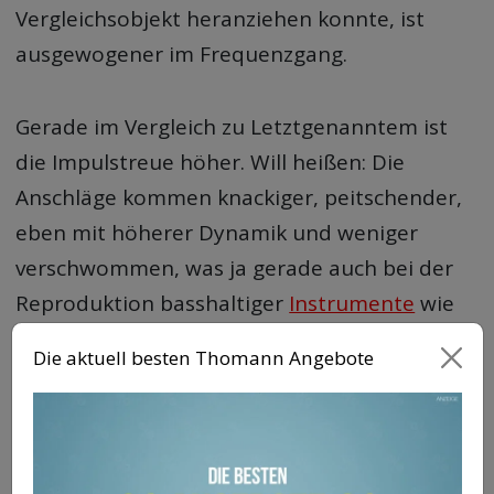
Vergleichsobjekt heranziehen konnte, ist
ausgewogener im Frequenzgang.
Gerade im Vergleich zu Letztgenanntem ist
die Impulstreue höher. Will heißen: Die
Anschläge kommen knackiger, peitschender,
eben mit höherer Dynamik und weniger
verschwommen, was ja gerade auch bei der
Reproduktion basshaltiger
Instrumente
wie
Kick Drums vorteilhaft auswirkt. Die
Die aktuell besten Thomann Angebote
angesprochen hohe Impulstreue wirkt sich
stets auch auf die Separation der
Einzelklänge aus, also meist auf die räumlich
klar voneinander getrennte Darstellung der