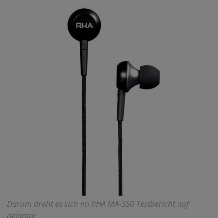
Darum dreht es sich im RHA MA-350 Testbericht auf
delamar