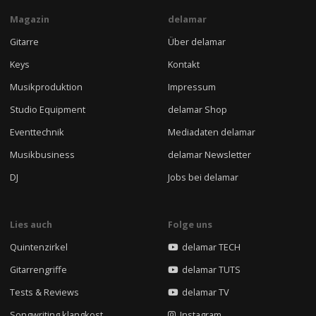
Magazin
delamar
Gitarre
Über delamar
Keys
Kontakt
Musikproduktion
Impressum
Studio Equipment
delamar Shop
Eventtechnik
Mediadaten delamar
Musikbusiness
delamar Newsletter
DJ
Jobs bei delamar
Lies auch
Folge uns
Quintenzirkel
delamar TECH
Gitarrengriffe
delamar TUTS
Tests & Reviews
delamar TV
Songwriting klangkost
Instagram