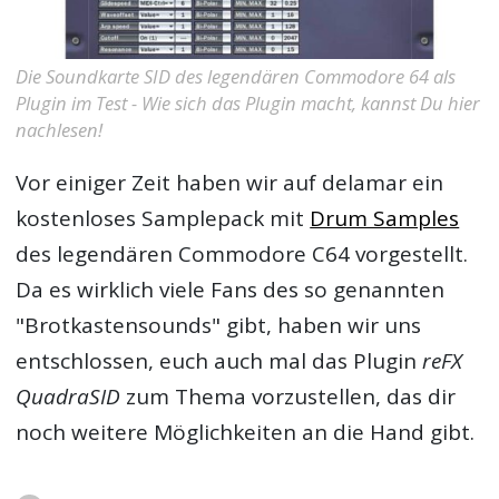
Die Soundkarte SID des legendären Commodore 64 als
Plugin im Test - Wie sich das Plugin macht, kannst Du hier
nachlesen!
Vor einiger Zeit haben wir auf delamar ein
kostenloses Samplepack mit
Drum Samples
des legendären Commodore C64 vorgestellt.
Da es wirklich viele Fans des so genannten
"Brotkastensounds" gibt, haben wir uns
entschlossen, euch auch mal das Plugin
reFX
QuadraSID
zum Thema vorzustellen, das dir
noch weitere Möglichkeiten an die Hand gibt.