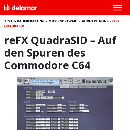
TEST & KAUFBERATUNG
›
MUSIKSOFTWARE
›
AUDIO PLUGINS
›
REFX
QUADRASID
reFX QuadraSID – Auf
den Spuren des
Commodore C64