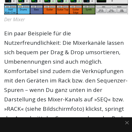
Der Mixer
Ein paar Beispiele für die
Nutzerfreundlichkeit: Die Mixerkanäle lassen
sich bequem per Drag & Drop umsortieren,
Umbenennungen sind auch möglich.
Komfortabel sind zudem die Verknüpfungen
mit den Geräten im Rack bzw. den Sequenzer-
Spuren – wenn Du ganz unten in der
Darstellung des Mixer-Kanals auf »SEQ« bzw.
»RACK« (siehe Bildschirmfoto) klickst, springt
der Ausschnitt des Sequenzer- bzw. des Rack-
Fensters genau an die Stelle, an der das