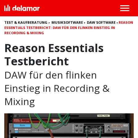
TEST & KAUFBERATUNG
›
MUSIKSOFTWARE
›
DAW SOFTWARE
›
REASON
ESSENTIALS TESTBERICHT: DAW FÜR DEN FLINKEN EINSTIEG IN
RECORDING & MIXING
Reason Essentials
Testbericht
DAW für den flinken
Einstieg in Recording &
Mixing