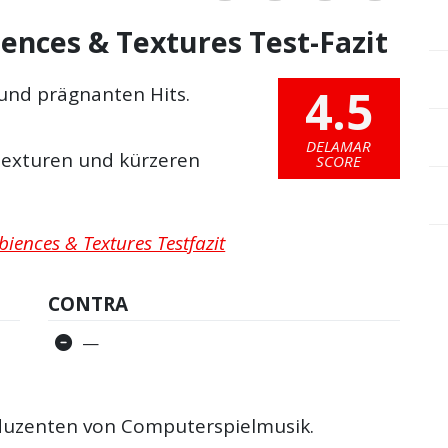
nces & Textures Test-Fazit
4.5
und prägnanten Hits.
DELAMAR
exturen und kürzeren
SCORE
iences & Textures Testfazit
CONTRA
—
duzenten von Computerspielmusik.