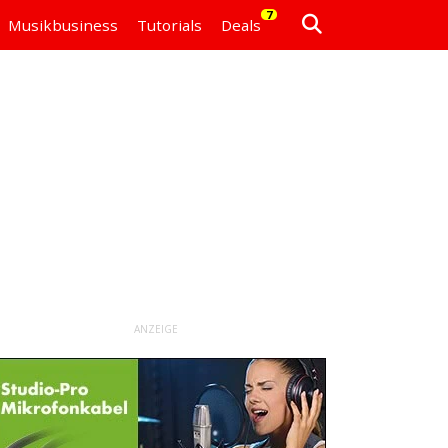
7
Musikbusiness
Tutorials
Deals
ANZEIGE