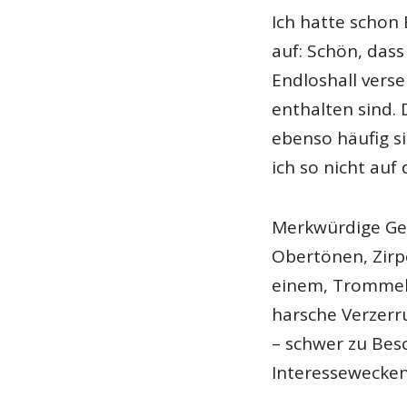
Ich hatte schon 
auf: Schön, dass
Endloshall vers
enthalten sind. 
ebenso häufig si
ich so nicht au
Merkwürdige Ge
Obertönen, Zir
einem, Trommel-
harsche Verzerr
– schwer zu Bes
Interessewecken