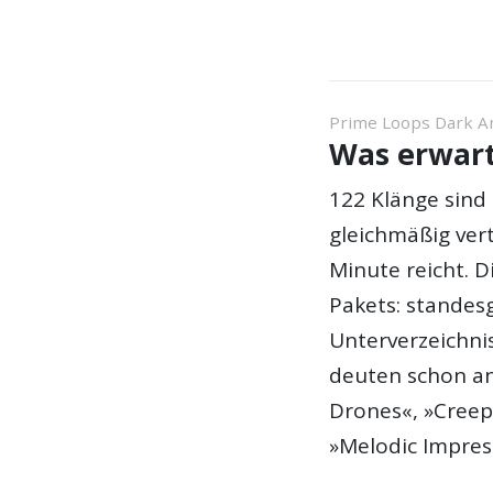
Prime Loops Dark A
Was erwart
122 Klänge sind 
gleichmäßig vert
Minute reicht. 
Pakets: standes
Unterverzeichnis
deuten schon an
Drones«, »Creep
»Melodic Impres