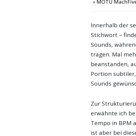
MOTU MachFive
Innerhalb der se
Stichwort – fin
Sounds, während
tragen. Mal mehr
beanstanden, au
Portion subtiler
Sounds gewünsc
Zur Strukturieru
erwähnte ich be
Tempo in BPM als
ist aber bei die