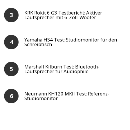
KRK Rokit 6 G3 Testbericht: Aktiver
Lautsprecher mit 6-Zoll-Woofer
Yamaha HS4 Test: Studiomonitor für den
Schreibtisch
Marshall Kilburn Test: Bluetooth-
Lautsprecher für Audiophile
Neumann KH120 MKII Test: Referenz-
Studiomonitor