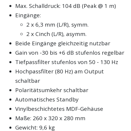
Max. Schalldruck: 104 dB (Peak @ 1 m)
Eingänge:
2 x 6,3 mm (L/R), symm.
2 x Cinch (L/R), asymm.
Beide Eingänge gleichzeitig nutzbar
Gain von -30 bis +6 dB stufenlos regelbar
Tiefpassfilter stufenlos von 50 - 130 Hz
Hochpassfilter (80 Hz) am Output
schaltbar
Polaritätsumkehr schaltbar
Automatisches Standby
Vinylbeschichtetes MDF-Gehäuse
Maße: 260 x 320 x 280 mm
Gewicht: 9,6 kg