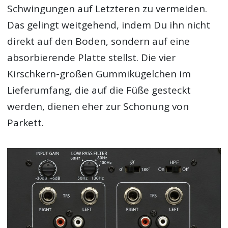
Schwingungen auf Letzteren zu vermeiden.
Das gelingt weitgehend, indem Du ihn nicht
direkt auf den Boden, sondern auf eine
absorbierende Platte stellst. Die vier
Kirschkern-großen Gummikügelchen im
Lieferumfang, die auf die Füße gesteckt
werden, dienen eher zur Schonung von
Parkett.