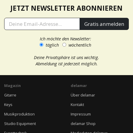
JETZT NEWSLETTER ABONNIEREN
Gratis anmelden
Ich möchte den Newsletter:
täglich
wöchentlich
Deine Privatsphäre ist uns wichtig.
Abmeldung ist jederzeit möglich.
Magazin
delamar
Gitarre
Über delamar
Keys
Kontakt
Musikproduktion
Impressum
Studio Equipment
delamar Shop