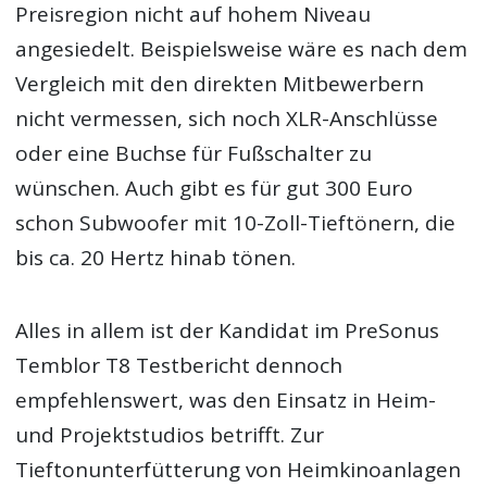
Preisregion nicht auf hohem Niveau
angesiedelt. Beispielsweise wäre es nach dem
Vergleich mit den direkten Mitbewerbern
nicht vermessen, sich noch XLR-Anschlüsse
oder eine Buchse für Fußschalter zu
wünschen. Auch gibt es für gut 300 Euro
schon Subwoofer mit 10-Zoll-Tieftönern, die
bis ca. 20 Hertz hinab tönen.
Alles in allem ist der Kandidat im PreSonus
Temblor T8 Testbericht dennoch
empfehlenswert, was den Einsatz in Heim-
und Projektstudios betrifft. Zur
Tieftonunterfütterung von Heimkinoanlagen