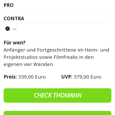
PRO
CONTRA
—
Für wen?
Anfänger und Fortgeschrittene im Heim- und
Projektstudios sowie Filmfreaks in den
eigenen vier Wänden.
Preis:
339,00 Euro
UVP:
379,00 Euro
CHECK THOMANN