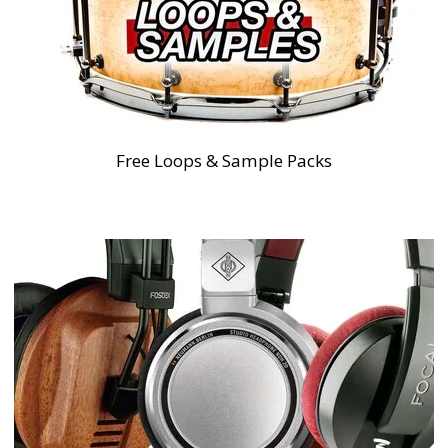
Free Loops & Sample Packs