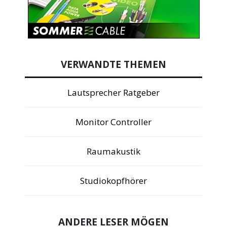
VERWANDTE THEMEN
Lautsprecher Ratgeber
Monitor Controller
Raumakustik
Studiokopfhörer
ANDERE LESER MÖGEN