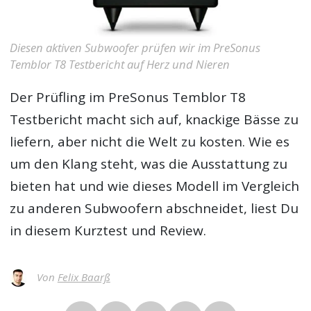
Diesen aktiven Subwoofer prüfen wir im PreSonus
Temblor T8 Testbericht auf Herz und Nieren
Der Prüfling im
PreSonus Temblor T8
Testbericht
macht sich auf, knackige Bässe zu
liefern, aber nicht die Welt zu kosten. Wie es
um den Klang steht, was die Ausstattung zu
bieten hat und wie dieses Modell im Vergleich
zu anderen Subwoofern abschneidet, liest Du
in diesem Kurztest und Review.
Von
Felix Baarß