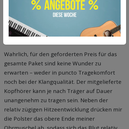
Audio-
00:00
00:00
Player
Kopfhörer
Wahrlich, für den geforderten Preis für das
gesamte Paket sind keine Wunder zu
erwarten – weder in puncto Tragekomfort
noch bei der Klangqualität. Der mitgelieferte
Kopfhörer kann je nach Träger auf Dauer
unangenehm zu tragen sein. Neben der
relativ zügigen Hitzeentwicklung drücken mir
die Polster das obere Ende meiner
Ohrmuschel ab, sodass sich das Blut relativ