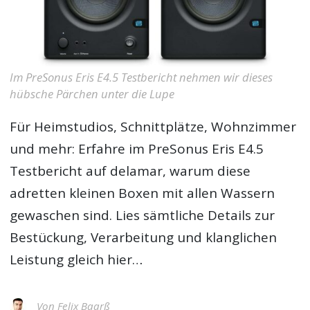
Im PreSonus Eris E4.5 Testbericht nehmen wir dieses
hübsche Pärchen unter die Lupe
Für Heimstudios, Schnittplätze, Wohnzimmer
und mehr: Erfahre im
PreSonus Eris E4.5
Testbericht
auf delamar, warum diese
adretten kleinen Boxen mit allen Wassern
gewaschen sind. Lies sämtliche Details zur
Bestückung, Verarbeitung und klanglichen
Leistung gleich hier…
Von
Felix Baarß