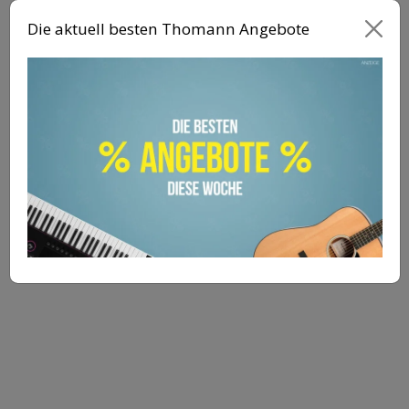
Nachbildung des PreSonus RC 500
Die aktuell besten Thomann Angebote
Class A Preamp
FET-Kompressor
Semi-parametrischer 3-Band-
Equalizer
VT1
Röhrenemulation
Semi-parametrischer 4-Band-
Equalizer