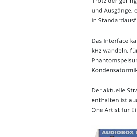
Trotz der gerin
und Ausgänge, e
in Standardausf
Das Interface ka
kHz wandeln, fü
Phantomspeisung
Kondensatormik
Der aktuelle Str
enthalten ist a
One Artist für Ei