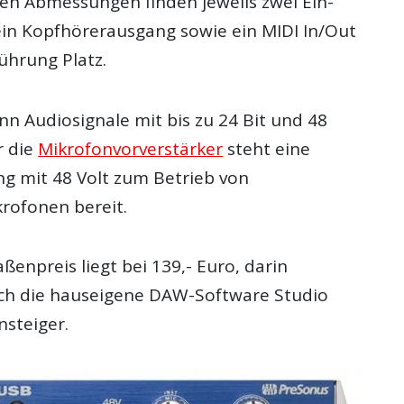
gen Abmessungen finden jeweils zwei Ein-
in Kopfhörerausgang sowie ein MIDI In/Out
ührung Platz.
nn Audiosignale mit bis zu 24 Bit und 48
r die
Mikrofonvorverstärker
steht eine
 mit 48 Volt zum Betrieb von
rofonen bereit.
aßenpreis liegt bei 139,- Euro, darin
uch die hauseigene DAW-Software Studio
nsteiger.