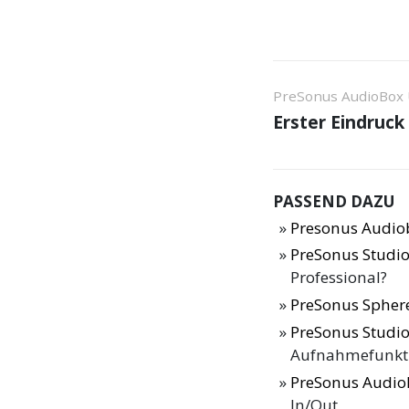
PreSonus AudioBox 
Erster Eindruck
PASSEND DAZU
Presonus Audio
PreSonus Studio
Professional?
PreSonus Sphere
PreSonus Studio
Aufnahmefunkt
PreSonus Audio
In/Out