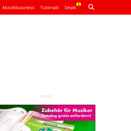
5
Musikbusiness
Tutorials
Deals
ANZEIGE