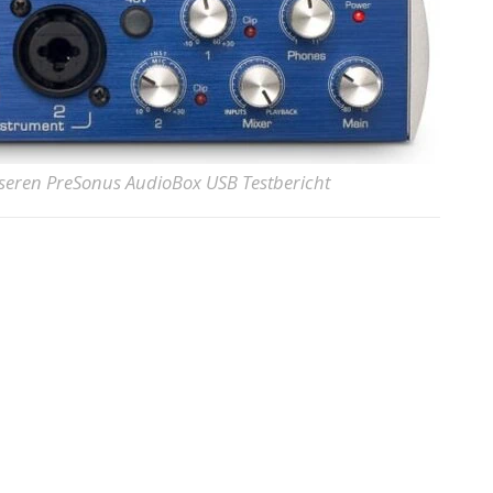
nseren PreSonus AudioBox USB Testbericht