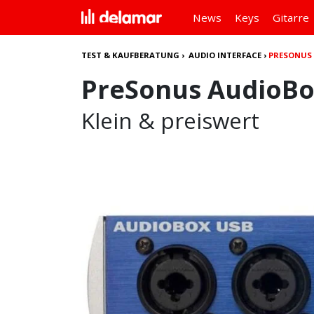
News
Keys
Gitarre
TEST & KAUFBERATUNG
›
AUDIO INTERFACE
›
PRESONUS 
PreSonus AudioBo
Klein & preiswert