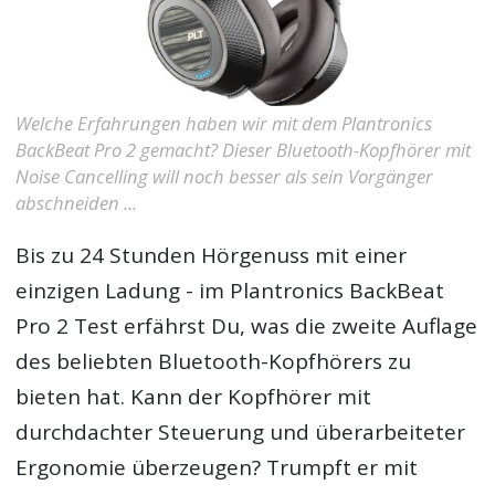
Welche Erfahrungen haben wir mit dem Plantronics
BackBeat Pro 2 gemacht? Dieser Bluetooth-Kopfhörer mit
Noise Cancelling will noch besser als sein Vorgänger
abschneiden ...
Bis zu 24 Stunden Hörgenuss mit einer
einzigen Ladung - im
Plantronics BackBeat
Pro 2 Test
erfährst Du, was die zweite Auflage
des beliebten Bluetooth-Kopfhörers zu
bieten hat. Kann der Kopfhörer mit
durchdachter Steuerung und überarbeiteter
Ergonomie überzeugen? Trumpft er mit