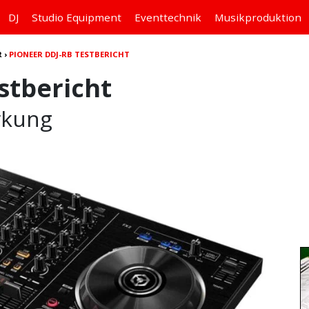
DJ
Studio
Equipment
Eventtechnik
Musikproduktion
R
›
PIONEER DDJ-RB TESTBERICHT
stbericht
irkung