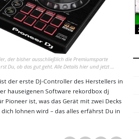
ler, der bisher ausschließlich die Premiumsparte
t Du, ob das gut geht. Alle Details hier und jetzt ...
ist der erste DJ-Controller des Herstellers in
r hauseigenen Software rekordbox dj
ür Pioneer ist, was das Gerät mit zwei Decks
 dich lohnen wird – das alles erfährst Du in