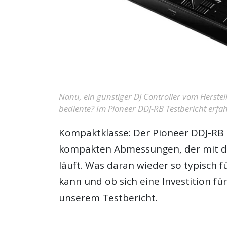
Nanu, ein günstiger DJ Controller vom Herstel
bediente? Im Pioneer DDJ-RB Testbericht erfährs
Kompaktklasse: Der
Pioneer DDJ-RB
kompakten Abmessungen, der mit de
läuft. Was daran wieder so typisch f
kann und ob sich eine Investition für
unserem Testbericht.