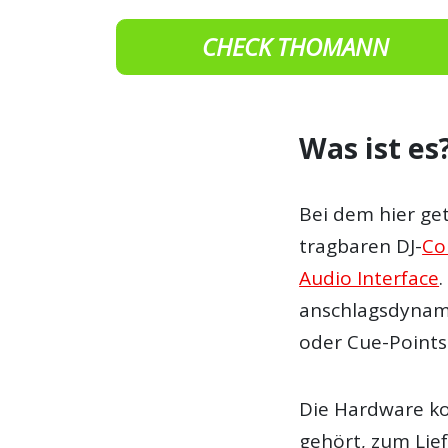
CHECK THOMANN
Was ist es
Bei dem hier ge
tragbaren DJ-
Co
Audio Interface
anschlagsdynam
oder Cue-Points
Die Hardware k
gehört, zum Lie