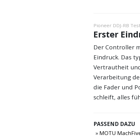
Pioneer DDJ-RB Tes
Erster Eind
Der Controller m
Eindruck. Das ty
Vertrautheit und
Verarbeitung de
die Fader und Po
schleift, alles fü
PASSEND DAZU
MOTU MachFive