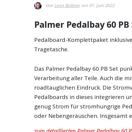
Von
Leon Büttner
am 07. Juni 2022
Palmer Pedalbay 60 PB 
Pedalboard-Komplettpaket inklusiv
Tragetasche.
Das Palmer Pedalbay 60 PB Set punk
Verarbeitung aller Teile. Auch die m
roadtauglichen Eindruck. Die Stromv
Pedalboards in dieses integrieren un
genug Strom für stromhungrige Ped
oder Nebengeräuschen. Insgesamt e
zum detaillierten Palmer Pedalbay 60 PB