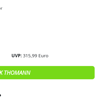
er
UVP:
315,99 Euro
K THOMANN
?