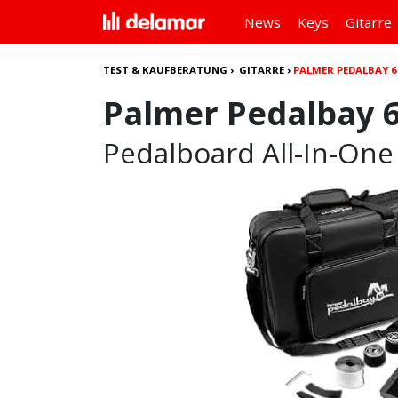
News
Keys
Gitarre
TEST & KAUFBERATUNG
›
GITARRE
›
PALMER PEDALBAY 6
Palmer Pedalbay 6
Pedalboard All-In-On