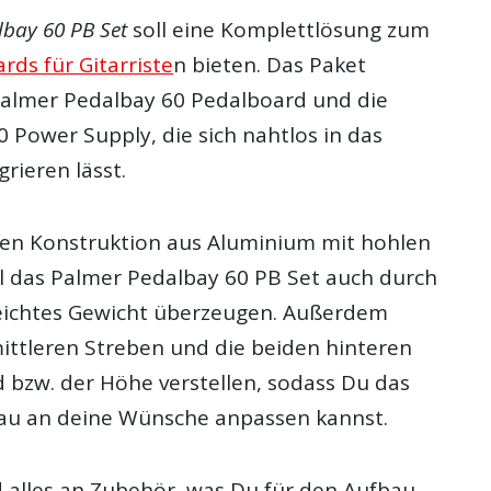
bay 60 PB Set
soll eine Komplettlösung zum
rds für Gitarriste
n bieten. Das Paket
Palmer Pedalbay 60 Pedalboard und die
 Power Supply, die sich nahtlos in das
rieren lässt.
ten Konstruktion aus Aluminium mit hohlen
l das Palmer Pedalbay 60 PB Set auch durch
eichtes Gewicht überzeugen. Außerdem
mittleren Streben und die beiden hinteren
 bzw. der Höhe verstellen, sodass Du das
au an deine Wünsche anpassen kannst.
d alles an Zubehör, was Du für den Aufbau