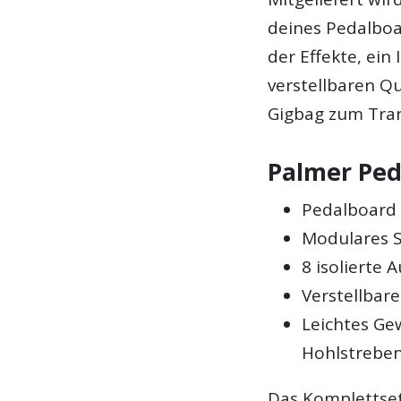
deines Pedalboa
der Effekte, ein
verstellbaren Q
Gigbag zum Tran
Palmer Ped
Pedalboard 
Modulares S
8 isolierte 
Verstellbar
Leichtes Ge
Hohlstrebe
Das Komplettset