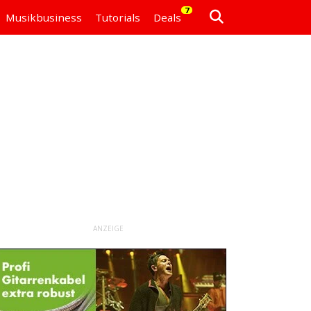
7
Musikbusiness
Tutorials
Deals
ANZEIGE