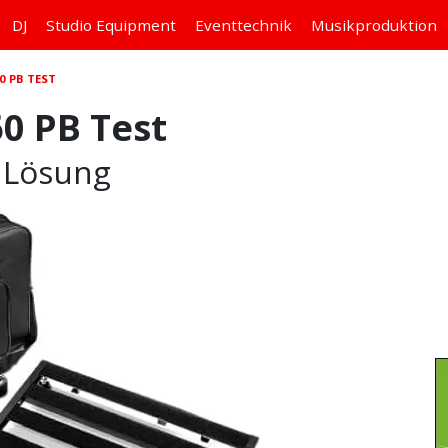
DJ
Studio
Equipment
Eventtechnik
Musikproduktion
0 PB TEST
0 PB Test
e Lösung