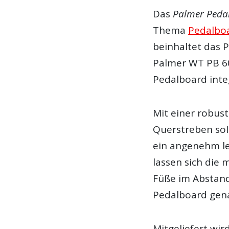
Das
Palmer Pedal
Thema
Pedalboa
beinhaltet das 
Palmer WT PB 60
Pedalboard integ
Mit einer robus
Querstreben sol
ein angenehm l
lassen sich die 
Füße im Abstand
Pedalboard gen
Mitgeliefert wir